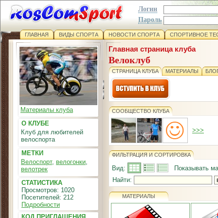
Логин
Пароль
ГЛАВНАЯ
ВИДЫ СПОРТА
НОВОСТИ СПОРТА
СПОРТИВНОЕ ТЕ
Главная страница клуба
Велоклуб
СТРАНИЦА КЛУБА
МАТЕРИАЛЫ
БЛО
Материалы клуба
СООБЩЕСТВО КЛУБА
О КЛУБЕ
>>>
Клуб для любителей
велоспорта
МЕТКИ
ФИЛЬТРАЦИЯ И СОРТИРОВКА
Велоспорт
,
велогонки
,
Вид:
Показывать ма
велотрек
Найти:
СТАТИСТИКА
Просмотров: 1020
МАТЕРИАЛЫ
Посетителей: 212
Подробности
КОД ПРИГЛАШЕНИЯ