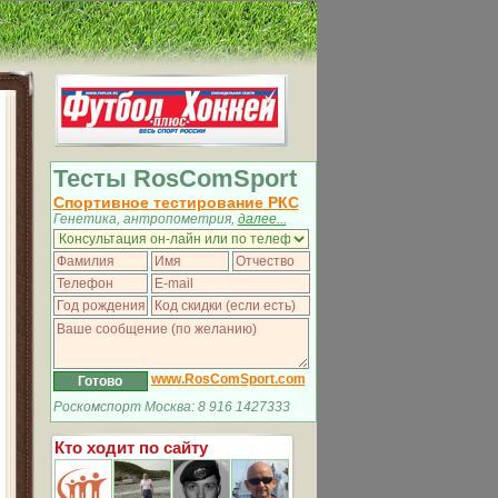
Тесты RosComSport
Спортивное тестирование РКС
Генетика, антропометрия,
далее...
www.RosComSport.com
Роскомспорт Москва: 8 916 1427333
Кто ходит по сайту