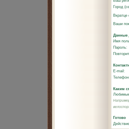
Ваш реги
Город (се
Вкратце 
Ваши пок
Данные 
Имя поль
Пароль:
Повторит
Контакт
E-mail:
Телефон 
Каким с
Любимые
Например
велоспо
Готово
Действие