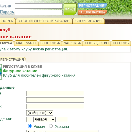
Логин
Пароль
СПОРТА
СПОРТИВНОЕ ТЕСТИРОВАНИЕ
СПОРТ-ЗНАНИЯ
клуб
ное катание
 КЛУБА
МАТЕРИАЛЫ
БЛОГ КЛУБА
ЧАТ КЛУБА
СООБЩЕСТВО
ПРО КЛУБ
упа к этому клубу нужна регистрация.
 РЕГИСТРАЦИЯ
РЕГИСТРАЦИЯ В КЛУБЕ
Фигурное катание
Клуб для любителей фигурного катания
 данные
я
:
:
дения:
Россия
Украина