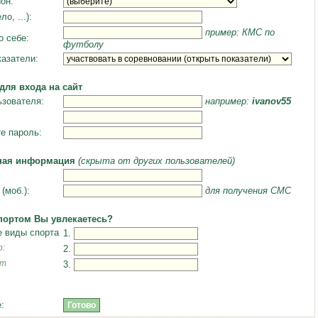
он:
ло, ...):
пример: КМС по
о себе:
футболу
азатели:
для входа на сайт
зователя:
например:
ivanov55
е пароль:
ная информация
(скрыта от других пользователей)
(моб.):
для получения СМС
портом Вы увлекаетесь?
 виды спорта
1.
:
2.
рт
3.
: