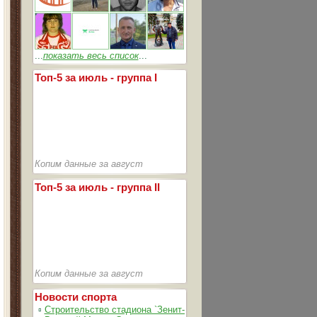
...
показать весь список
...
Топ-5 за июль - группа I
Копим данные за август
Топ-5 за июль - группа II
Копим данные за август
Новости спорта
▫
Строительство стадиона `Зенит-Арена` идет согласно графика