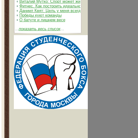
▫
Виталий Мутко: Спорт может жить без допинга
▫
Фитнес. Как построить идеальное тело
▫
Даниил Квят: Цель у меня всегда одна – выжимать из себя и
▫
Победы куют команды
▫
О батуте и лишнем весе
...
показать весь список
...