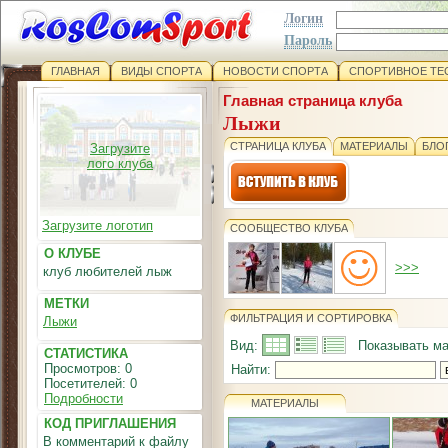
Логин
Пароль
ГЛАВНАЯ
ВИДЫ СПОРТА
НОВОСТИ СПОРТА
СПОРТИВНОЕ ТЕ
Главная страница клуба
Лыжи
СТРАНИЦА КЛУБА
МАТЕРИАЛЫ
БЛО
Загрузите
лого клуба
Загрузите логотип
СООБЩЕСТВО КЛУБА
О КЛУБЕ
>>>
клуб любителей лыж
МЕТКИ
ФИЛЬТРАЦИЯ И СОРТИРОВКА
Лыжи
Вид:
Показывать ма
СТАТИСТИКА
Просмотров: 0
Найти:
Посетителей: 0
Подробности
МАТЕРИАЛЫ
КОД ПРИГЛАШЕНИЯ
В комментарий к файлу