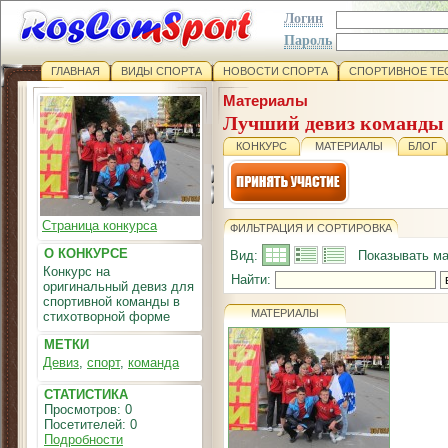
Логин
Пароль
ГЛАВНАЯ
ВИДЫ СПОРТА
НОВОСТИ СПОРТА
СПОРТИВНОЕ ТЕ
Материалы
Лучший девиз команды
КОНКУРС
МАТЕРИАЛЫ
БЛОГ
Страница конкурса
ФИЛЬТРАЦИЯ И СОРТИРОВКА
О КОНКУРСЕ
Вид:
Показывать ма
Конкурс на
Найти:
оригинальный девиз для
спортивной команды в
МАТЕРИАЛЫ
стихотворной форме
МЕТКИ
Девиз
,
спорт
,
команда
СТАТИСТИКА
Просмотров: 0
Посетителей: 0
Подробности