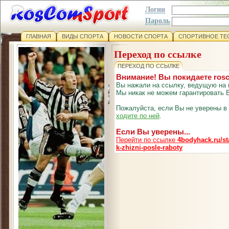
Логин
Пароль
ГЛАВНАЯ
ВИДЫ СПОРТА
НОВОСТИ СПОРТА
СПОРТИВНОЕ ТЕ
Переход по ссылке
ПЕРЕХОД ПО ССЫЛКЕ
Внимание! Вы покидаете ros
Вы нажали на ссылку, ведущую на 
Мы никак не можем гарантировать В
Пожалуйста, если Вы не уверены в
ходите по ней
.
Если Вы уверены...
Перейти по ссылке
4bodyhack.ru/st
k-zhizni-posle-raboty