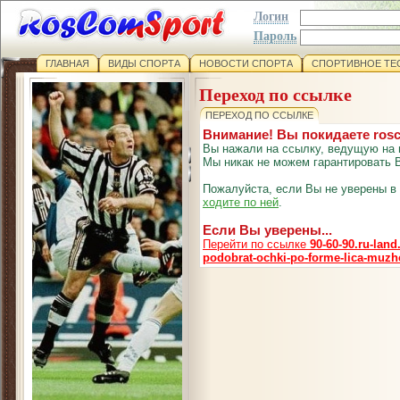
Логин
Пароль
ГЛАВНАЯ
ВИДЫ СПОРТА
НОВОСТИ СПОРТА
СПОРТИВНОЕ ТЕ
Переход по ссылке
ПЕРЕХОД ПО ССЫЛКЕ
Внимание! Вы покидаете ros
Вы нажали на ссылку, ведущую на 
Мы никак не можем гарантировать В
Пожалуйста, если Вы не уверены в
ходите по ней
.
Если Вы уверены...
Перейти по ссылке
90-60-90.ru-lan
podobrat-ochki-po-forme-lica-muzh