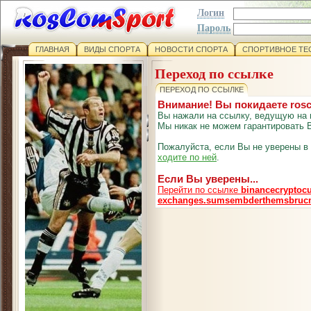
Логин
Пароль
ГЛАВНАЯ
ВИДЫ СПОРТА
НОВОСТИ СПОРТА
СПОРТИВНОЕ ТЕ
Переход по ссылке
ПЕРЕХОД ПО ССЫЛКЕ
Внимание! Вы покидаете ros
Вы нажали на ссылку, ведущую на 
Мы никак не можем гарантировать В
Пожалуйста, если Вы не уверены в
ходите по ней
.
Если Вы уверены...
Перейти по ссылке
binancecryptocu
exchanges.sumsembderthemsbruc