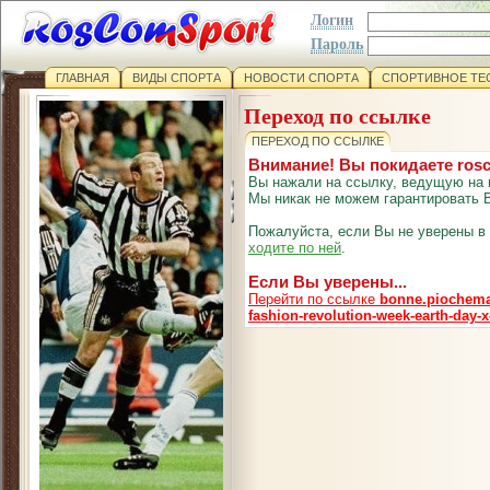
Логин
Пароль
ГЛАВНАЯ
ВИДЫ СПОРТА
НОВОСТИ СПОРТА
СПОРТИВНОЕ ТЕ
Переход по ссылке
ПЕРЕХОД ПО ССЫЛКЕ
Внимание! Вы покидаете ros
Вы нажали на ссылку, ведущую на 
Мы никак не можем гарантировать В
Пожалуйста, если Вы не уверены в
ходите по ней
.
Если Вы уверены...
Перейти по ссылке
bonne.piochemag
fashion-revolution-week-earth-day-