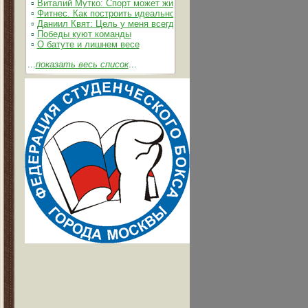
▫
Виталий Мутко: Спорт может жить без допинга
▫
Фитнес. Как построить идеальное тело
▫
Даниил Квят: Цель у меня всегда одна – выжимать из себя и 
▫
Победы куют команды
▫
О батуте и лишнем весе
...
показать весь список
...