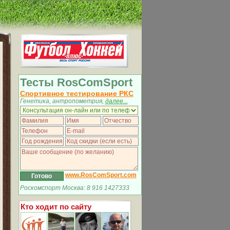
Тесты RosComSport
Спортивное тестирование РКС
Генетика, антропометрия,
далее...
www.RosComSport.com
Роскомспорт Москва: 8 916 1427333
Кто ходит по сайту