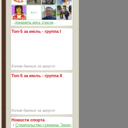
...
показать весь список
...
Топ-5 за июль - группа I
Копим данные за август
Топ-5 за июль - группа II
Копим данные за август
Новости спорта
▫
Строительство стадиона `Зенит-Арена` идет согласно графика