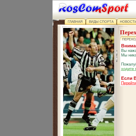
ГЛАВНАЯ
ВИДЫ СПОРТА
НОВОСТИ
Перех
ПЕРЕХО
Внима
Вы нажа
Мы ника
Пожалуй
ходите 
Если В
Перейти