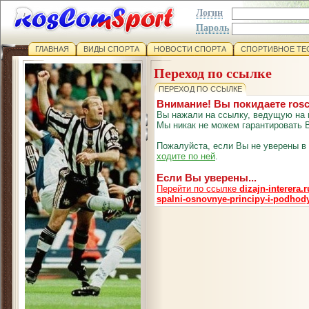
Логин
Пароль
ГЛАВНАЯ
ВИДЫ СПОРТА
НОВОСТИ СПОРТА
СПОРТИВНОЕ ТЕ
Переход по ссылке
ПЕРЕХОД ПО ССЫЛКЕ
Внимание! Вы покидаете ros
Вы нажали на ссылку, ведущую на 
Мы никак не можем гарантировать В
Пожалуйста, если Вы не уверены в
ходите по ней
.
Если Вы уверены...
Перейти по ссылке
dizajn-interera.
spalni-osnovnye-principy-i-podhod