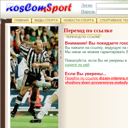
Логин
Пароль
ГЛАВНАЯ
ВИДЫ СПОРТА
НОВОСТИ СПОРТА
СПОРТИВНОЕ ТЕ
Переход по ссылке
ПЕРЕХОД ПО ССЫЛКЕ
Внимание! Вы покидаете ros
Вы нажали на ссылку, ведущую на 
Мы никак не можем гарантировать В
Пожалуйста, если Вы не уверены в
ходите по ней
.
Если Вы уверены...
Перейти по ссылке
dizajn-interera.
vhodnoy-dveri-proverennye-metody-