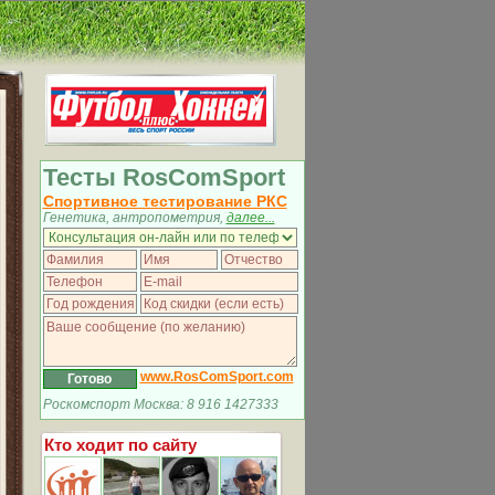
Тесты RosComSport
Спортивное тестирование РКС
Генетика, антропометрия,
далее...
www.RosComSport.com
Роскомспорт Москва: 8 916 1427333
Кто ходит по сайту