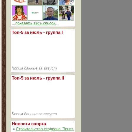
...
показать весь список
...
Топ-5 за июль - группа I
Копим данные за август
Топ-5 за июль - группа II
Копим данные за август
Новости спорта
▫
Строительство стадиона `Зенит-Арена` идет согласно графика