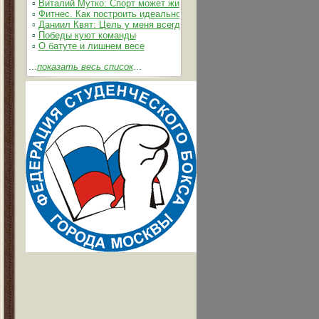
▫
Виталий Мутко: Спорт может жить без допинга
▫
Фитнес. Как построить идеальное тело
▫
Даниил Квят: Цель у меня всегда одна – выжимать из себя и 
▫
Победы куют команды
▫
О батуте и лишнем весе
...
показать весь список
...