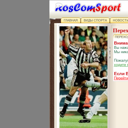
ГЛАВНАЯ
ВИДЫ СПОРТА
НОВОСТИ
Перех
ПЕРЕХО
Внима
Вы нажа
Мы ника
Пожалуй
ходите 
Если В
Перейти