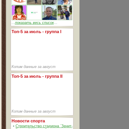
...
показать весь список
...
Топ-5 за июль - группа I
Копим данные за август
Топ-5 за июль - группа II
Копим данные за август
Новости спорта
▫
Строительство стадиона `Зенит-Арена` идет согласно графика