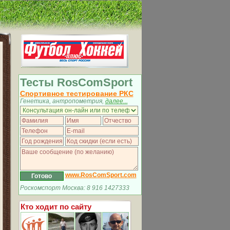
Тесты RosComSport
Спортивное тестирование РКС
Генетика, антропометрия,
далее...
www.RosComSport.com
Роскомспорт Москва: 8 916 1427333
Кто ходит по сайту