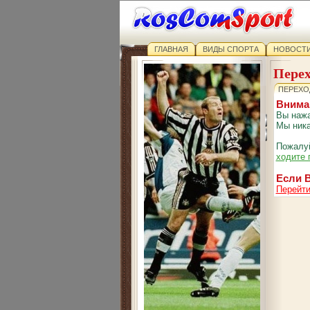
ГЛАВНАЯ
ВИДЫ СПОРТА
НОВОСТИ
Перех
ПЕРЕХО
Внима
Вы нажа
Мы ника
Пожалуй
ходите 
Если В
Перейти