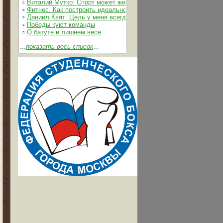
▫
Виталий Мутко: Спорт может жить без допинга
▫
Фитнес. Как построить идеальное тело
▫
Даниил Квят: Цель у меня всегда одна – выжимать из себя и 
▫
Победы куют команды
▫
О батуте и лишнем весе
...
показать весь список
...