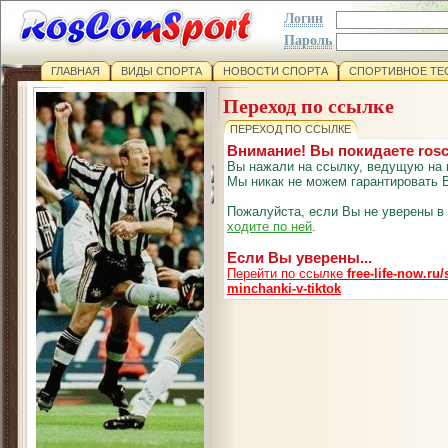
Логин
Пароль
ГЛАВНАЯ
ВИДЫ СПОРТА
НОВОСТИ СПОРТА
СПОРТИВНОЕ ТЕ
Переход по ссылке
ПЕРЕХОД ПО ССЫЛКЕ
Внимание! Вы покидаете ros
Вы нажали на ссылку, ведущую на 
Мы никак не можем гарантировать В
Пожалуйста, если Вы не уверены в
ходите по ней
.
Если Вы уверены...
Перейти по ссылке
free-life-now.ru
minchanki-v-tiktok