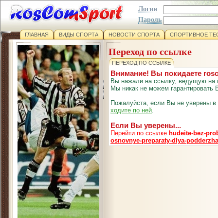
Логин
Пароль
ГЛАВНАЯ
ВИДЫ СПОРТА
НОВОСТИ СПОРТА
СПОРТИВНОЕ ТЕ
Переход по ссылке
ПЕРЕХОД ПО ССЫЛКЕ
Внимание! Вы покидаете ros
Вы нажали на ссылку, ведущую на 
Мы никак не можем гарантировать В
Пожалуйста, если Вы не уверены в
ходите по ней
.
Если Вы уверены...
Перейти по ссылке
hudeite-bez-pro
osnovnye-preparaty-dlya-podderzh