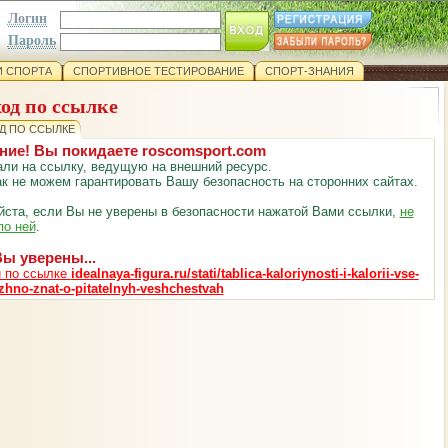
Логин
Пароль
 СПОРТА
СПОРТИВНОЕ ТЕСТИРОВАНИЕ
СПОРТ-ЗНАНИЯ
од по ссылке
Д ПО ССЫЛКЕ
ние! Вы покидаете roscomsport.com
ли на ссылку, ведущую на внешний ресурс.
к не можем гарантировать Вашу безопасность на сторонних сайтах.
ста, если Вы не уверены в безопасности нажатой Вами ссылки,
не
по ней
.
ы уверены...
 по ссылке
idealnaya-figura.ru/stati/tablica-kaloriynosti-i-kalorii-vse-
zhno-znat-o-pitatelnyh-veshchestvah