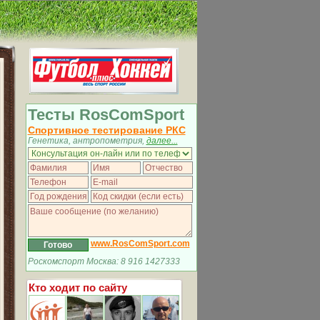
Тесты RosComSport
Спортивное тестирование РКС
Генетика, антропометрия,
далее...
www.RosComSport.com
Роскомспорт Москва: 8 916 1427333
Кто ходит по сайту