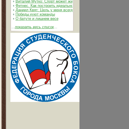
▫
Виталий Мутко: Спорт может жить без допинга
▫
Фитнес. Как построить идеальное тело
▫
Даниил Квят: Цель у меня всегда одна – выжимать из себя и 
▫
Победы куют команды
▫
О батуте и лишнем весе
...
показать весь список
...