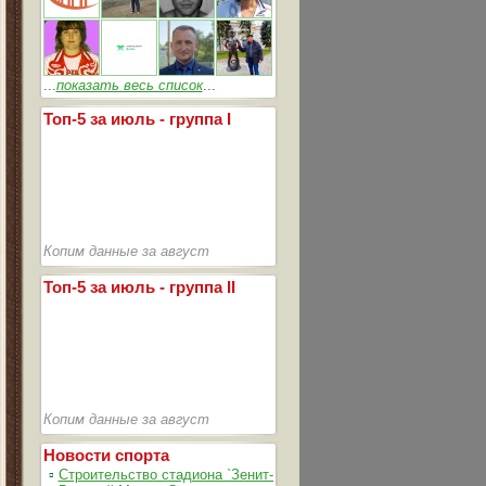
...
показать весь список
...
Топ-5 за июль - группа I
Копим данные за август
Топ-5 за июль - группа II
Копим данные за август
Новости спорта
▫
Строительство стадиона `Зенит-Арена` идет согласно графика