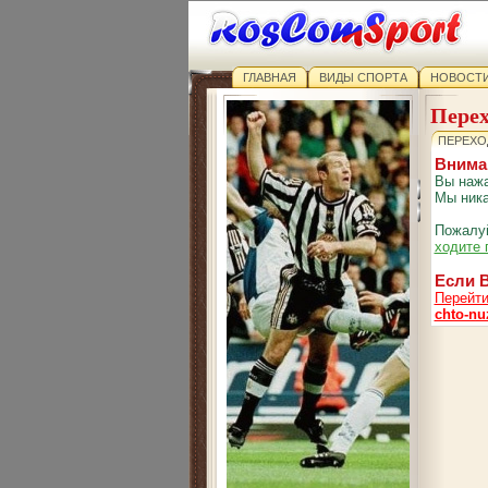
ГЛАВНАЯ
ВИДЫ СПОРТА
НОВОСТИ
Перех
ПЕРЕХО
Внима
Вы нажа
Мы ника
Пожалуй
ходите 
Если В
Перейти
chto-nu