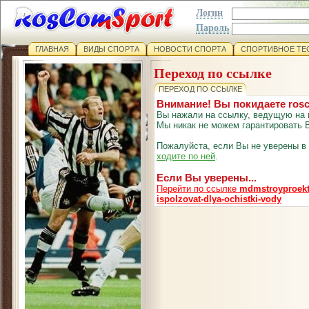
Логин
Пароль
ГЛАВНАЯ
ВИДЫ СПОРТА
НОВОСТИ СПОРТА
СПОРТИВНОЕ ТЕ
Переход по ссылке
ПЕРЕХОД ПО ССЫЛКЕ
Внимание! Вы покидаете ros
Вы нажали на ссылку, ведущую на 
Мы никак не можем гарантировать В
Пожалуйста, если Вы не уверены в
ходите по ней
.
Если Вы уверены...
Перейти по ссылке
mdmstroyproekt.r
ispolzovat-dlya-ochistki-vody