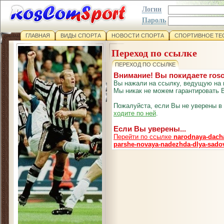
Логин
Пароль
ГЛАВНАЯ
ВИДЫ СПОРТА
НОВОСТИ СПОРТА
СПОРТИВНОЕ ТЕ
Переход по ссылке
ПЕРЕХОД ПО ССЫЛКЕ
Внимание! Вы покидаете ros
Вы нажали на ссылку, ведущую на 
Мы никак не можем гарантировать В
Пожалуйста, если Вы не уверены в
ходите по ней
.
Если Вы уверены...
Перейти по ссылке
narodnaya-dacha
parshe-novaya-nadezhda-dlya-sad