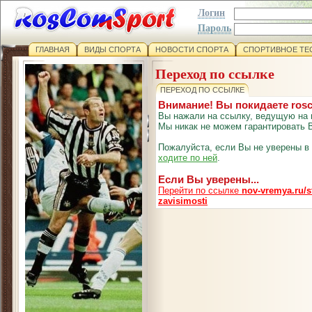
Логин
Пароль
ГЛАВНАЯ
ВИДЫ СПОРТА
НОВОСТИ СПОРТА
СПОРТИВНОЕ ТЕ
Переход по ссылке
ПЕРЕХОД ПО ССЫЛКЕ
Внимание! Вы покидаете ros
Вы нажали на ссылку, ведущую на 
Мы никак не можем гарантировать В
Пожалуйста, если Вы не уверены в
ходите по ней
.
Если Вы уверены...
Перейти по ссылке
nov-vremya.ru/st
zavisimosti