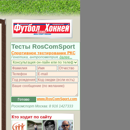
Тесты RosComSport
Спортивное тестирование РКС
Генетика, антропометрия,
далее...
www.RosComSport.com
Роскомспорт Москва: 8 916 1427333
Кто ходит по сайту