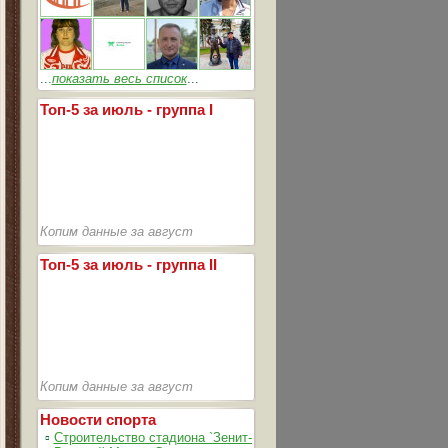
...
показать весь список
...
Топ-5 за июль - группа I
Копим данные за август
Топ-5 за июль - группа II
Копим данные за август
Новости спорта
▫
Строительство стадиона `Зенит-Арена` идет согласно графика