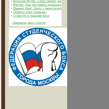
▫
Виталий Мутко: Спорт может жить без допинга
▫
Фитнес. Как построить идеальное тело
▫
Даниил Квят: Цель у меня всегда одна – выжимать из себя и 
▫
Победы куют команды
▫
О батуте и лишнем весе
...
показать весь список
...