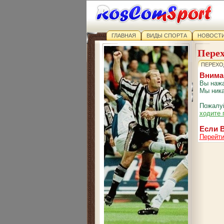
ГЛАВНАЯ
ВИДЫ СПОРТА
НОВОСТИ
Перех
ПЕРЕХО
Внима
Вы нажа
Мы ника
Пожалуй
ходите 
Если В
Перейти