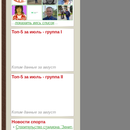
...
показать весь список
...
Топ-5 за июль - группа I
Копим данные за август
Топ-5 за июль - группа II
Копим данные за август
Новости спорта
▫
Строительство стадиона `Зенит-Арена` идет согласно графика