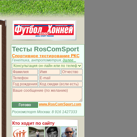
Тесты RosComSport
Спортивное тестирование РКС
Генетика, антропометрия,
далее...
www.RosComSport.com
Роскомспорт Москва: 8 916 1427333
Кто ходит по сайту