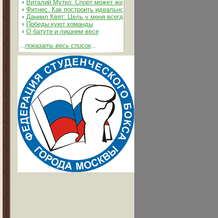
▫
Виталий Мутко: Спорт может жить без допинга
▫
Фитнес. Как построить идеальное тело
▫
Даниил Квят: Цель у меня всегда одна – выжимать из себя и 
▫
Победы куют команды
▫
О батуте и лишнем весе
...
показать весь список
...