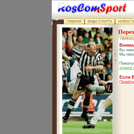
ГЛАВНАЯ
ВИДЫ СПОРТА
НОВОСТИ
Перех
ПЕРЕХО
Внима
Вы нажа
Мы ника
Пожалуй
ходите 
Если В
Перейти