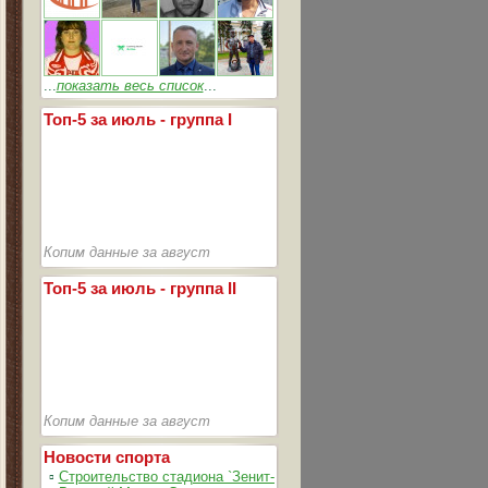
...
показать весь список
...
Топ-5 за июль - группа I
Копим данные за август
Топ-5 за июль - группа II
Копим данные за август
Новости спорта
▫
Строительство стадиона `Зенит-Арена` идет согласно графика