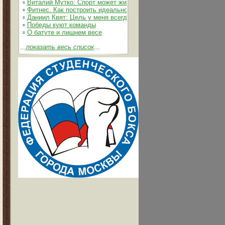
▫
Виталий Мутко: Спорт может жить без допинга
▫
Фитнес. Как построить идеальное тело
▫
Даниил Квят: Цель у меня всегда одна – выжимать из себя и 
▫
Победы куют команды
▫
О батуте и лишнем весе
...
показать весь список
...