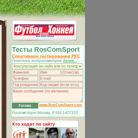
Тесты RosComSport
Спортивное тестирование РКС
Генетика, антропометрия,
далее...
www.RosComSport.com
Роскомспорт Москва: 8 916 1427333
Кто ходит по сайту