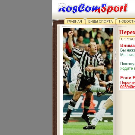
ГЛАВНАЯ
ВИДЫ СПОРТА
НОВОСТИ
Перех
ПЕРЕХО
Внима
Вы нажа
Мы ника
Пожалуй
ходите 
Если В
Перейти
003940