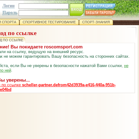
Логин
Пароль
 СПОРТА
СПОРТИВНОЕ ТЕСТИРОВАНИЕ
СПОРТ-ЗНАНИЯ
од по ссылке
Д ПО ССЫЛКЕ
ние! Вы покидаете roscomsport.com
ли на ссылку, ведущую на внешний ресурс.
к не можем гарантировать Вашу безопасность на сторонних сайтах.
ста, если Вы не уверены в безопасности нажатой Вами ссылки,
не
по ней
.
ы уверены...
 по ссылке
scheller-partner.defrom42d3939a-e416-440a-951b-
ce04bd