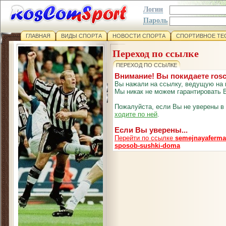
Логин
Пароль
ГЛАВНАЯ
ВИДЫ СПОРТА
НОВОСТИ СПОРТА
СПОРТИВНОЕ ТЕ
Переход по ссылке
ПЕРЕХОД ПО ССЫЛКЕ
Внимание! Вы покидаете ros
Вы нажали на ссылку, ведущую на 
Мы никак не можем гарантировать В
Пожалуйста, если Вы не уверены в
ходите по ней
.
Если Вы уверены...
Перейти по ссылке
semejnayaferma.
sposob-sushki-doma