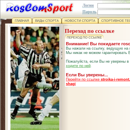
Логин
Пароль
ГЛАВНАЯ
ВИДЫ СПОРТА
НОВОСТИ СПОРТА
СПОРТИВНОЕ ТЕ
Переход по ссылке
ПЕРЕХОД ПО ССЫЛКЕ
Внимание! Вы покидаете ros
Вы нажали на ссылку, ведущую на 
Мы никак не можем гарантировать В
Пожалуйста, если Вы не уверены в
ходите по ней
.
Если Вы уверены...
Перейти по ссылке
stroika-i-remont
shagi