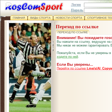
Логин
Пароль
ГЛАВНАЯ
ВИДЫ СПОРТА
НОВОСТИ СПОРТА
СПОРТИВНОЕ ТЕ
Переход по ссылке
ПЕРЕХОД ПО ССЫЛКЕ
Внимание! Вы покидаете ros
Вы нажали на ссылку, ведущую на 
Мы никак не можем гарантировать В
Пожалуйста, если Вы не уверены в
ходите по ней
.
Если Вы уверены...
Перейти по ссылке
t.me/s/AI_Copyw