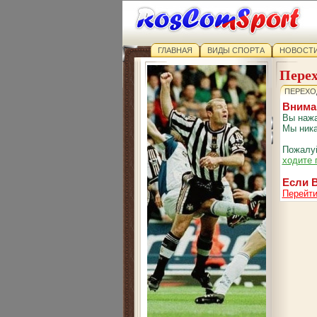
ГЛАВНАЯ
ВИДЫ СПОРТА
НОВОСТИ
Перех
ПЕРЕХО
Внима
Вы нажа
Мы ника
Пожалуй
ходите 
Если В
Перейти