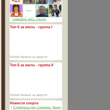
...
показать весь список
...
Топ-5 за июль - группа I
Копим данные за август
Топ-5 за июль - группа II
Копим данные за август
Новости спорта
▫
Строительство стадиона `Зенит-Арена` идет согласно графика