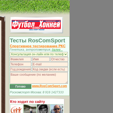
Тесты RosComSport
Спортивное тестирование РКС
Генетика, антропометрия,
далее...
www.RosComSport.com
Роскомспорт Москва: 8 916 1427333
Кто ходит по сайту