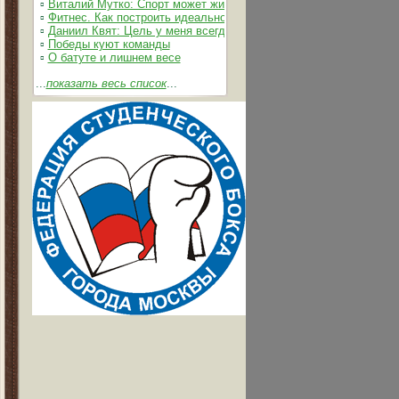
▫
Виталий Мутко: Спорт может жить без допинга
▫
Фитнес. Как построить идеальное тело
▫
Даниил Квят: Цель у меня всегда одна – выжимать из себя и 
▫
Победы куют команды
▫
О батуте и лишнем весе
...
показать весь список
...