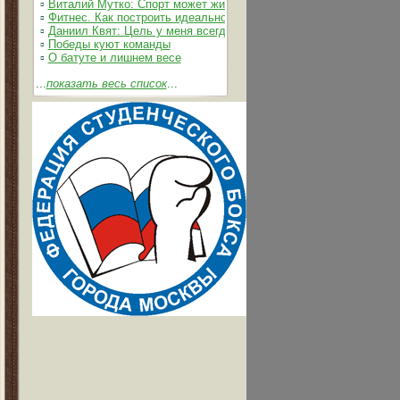
▫
Виталий Мутко: Спорт может жить без допинга
▫
Фитнес. Как построить идеальное тело
▫
Даниил Квят: Цель у меня всегда одна – выжимать из себя и 
▫
Победы куют команды
▫
О батуте и лишнем весе
...
показать весь список
...