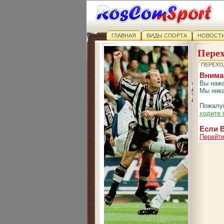
ГЛАВНАЯ
ВИДЫ СПОРТА
НОВОСТИ
Перех
ПЕРЕХО
Внима
Вы нажа
Мы ника
Пожалуй
ходите 
Если В
Перейти