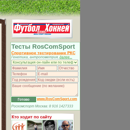
Тесты RosComSport
Спортивное тестирование РКС
Генетика, антропометрия,
далее...
www.RosComSport.com
Роскомспорт Москва: 8 916 1427333
Кто ходит по сайту