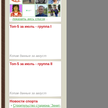
...
показать весь список
...
Топ-5 за июль - группа I
Копим данные за август
Топ-5 за июль - группа II
Копим данные за август
Новости спорта
▫
Строительство стадиона `Зенит-Арена` идет согласно графика