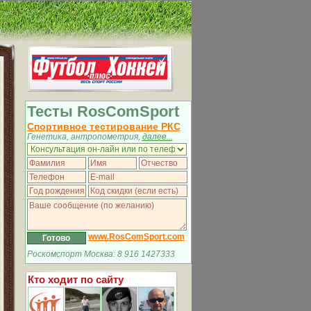
Тесты RosComSport
Спортивное тестирование РКС
Генетика, антропометрия,
далее...
www.RosComSport.com
Роскомспорт Москва: 8 916 1427333
Кто ходит по сайту