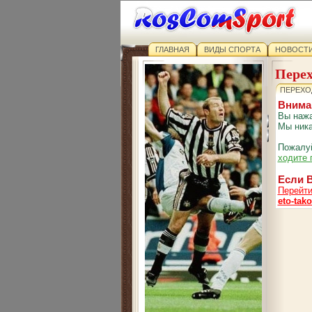
ГЛАВНАЯ
ВИДЫ СПОРТА
НОВОСТИ
Перех
ПЕРЕХО
Внима
Вы нажа
Мы ника
Пожалуй
ходите 
Если В
Перейти
eto-tako