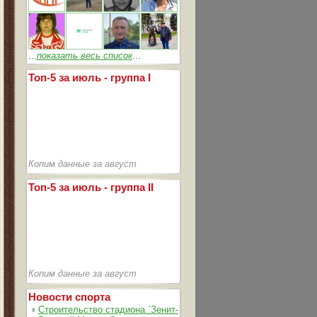
...
показать весь список
...
Топ-5 за июль - группа I
Копим данные за август
Топ-5 за июль - группа II
Копим данные за август
Новости спорта
▫
Строительство стадиона `Зенит-Арена` идет согласно графика