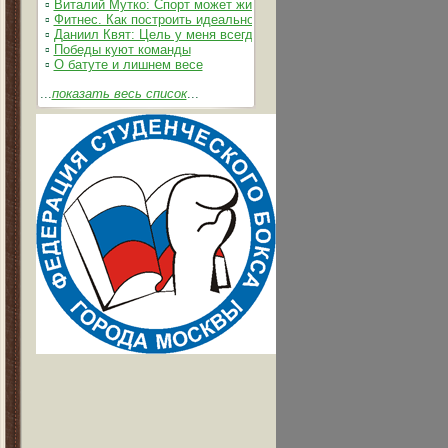
▫
Виталий Мутко: Спорт может жить без допинга
▫
Фитнес. Как построить идеальное тело
▫
Даниил Квят: Цель у меня всегда одна – выжимать из себя и 
▫
Победы куют команды
▫
О батуте и лишнем весе
...
показать весь список
...