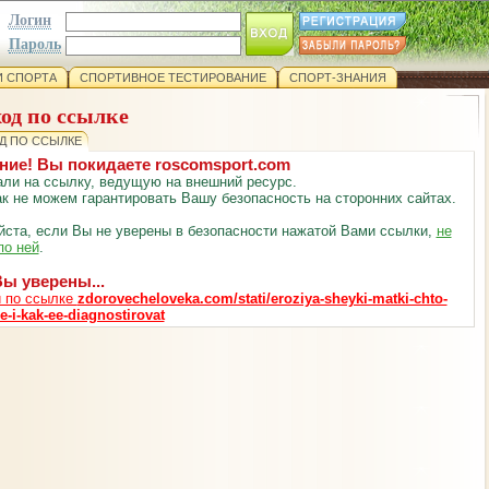
Логин
Пароль
 СПОРТА
СПОРТИВНОЕ ТЕСТИРОВАНИЕ
СПОРТ-ЗНАНИЯ
од по ссылке
Д ПО ССЫЛКЕ
ние! Вы покидаете roscomsport.com
ли на ссылку, ведущую на внешний ресурс.
к не можем гарантировать Вашу безопасность на сторонних сайтах.
ста, если Вы не уверены в безопасности нажатой Вами ссылки,
не
по ней
.
ы уверены...
 по ссылке
zdorovecheloveka.com/stati/eroziya-sheyki-matki-chto-
e-i-kak-ee-diagnostirovat