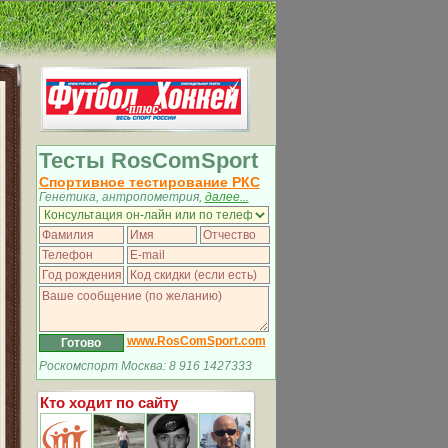
Тесты RosComSport
Спортивное тестирование РКС
Генетика, антропометрия,
далее...
www.RosComSport.com
Роскомспорт Москва: 8 916 1427333
Кто ходит по сайту