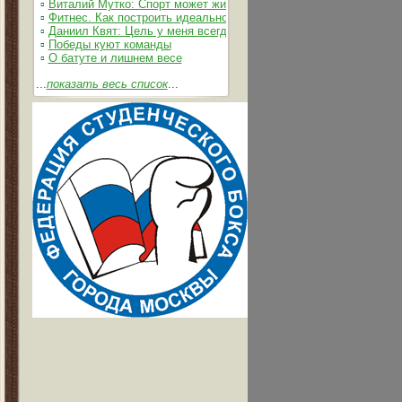
▫
Виталий Мутко: Спорт может жить без допинга
▫
Фитнес. Как построить идеальное тело
▫
Даниил Квят: Цель у меня всегда одна – выжимать из себя и 
▫
Победы куют команды
▫
О батуте и лишнем весе
...
показать весь список
...