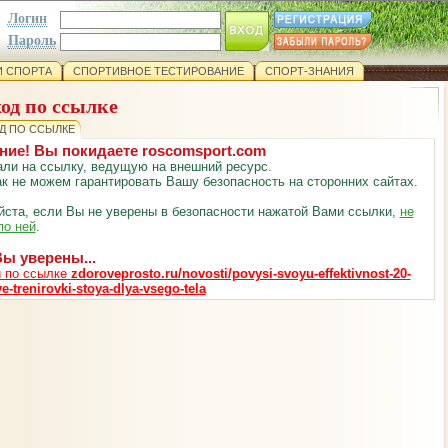
Логин
Пароль
 СПОРТА
СПОРТИВНОЕ ТЕСТИРОВАНИЕ
СПОРТ-ЗНАНИЯ
од по ссылке
Д ПО ССЫЛКЕ
ние! Вы покидаете roscomsport.com
ли на ссылку, ведущую на внешний ресурс.
к не можем гарантировать Вашу безопасность на сторонних сайтах.
ста, если Вы не уверены в безопасности нажатой Вами ссылки,
не
по ней
.
ы уверены...
 по ссылке
zdoroveprosto.ru/novosti/povysi-svoyu-effektivnost-20-
e-trenirovki-stoya-dlya-vsego-tela