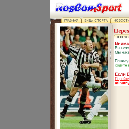
ГЛАВНАЯ
ВИДЫ СПОРТА
НОВОСТИ
Перех
ПЕРЕХО
Внима
Вы нажа
Мы ника
Пожалуй
ходите 
Если В
Перейти
minutny