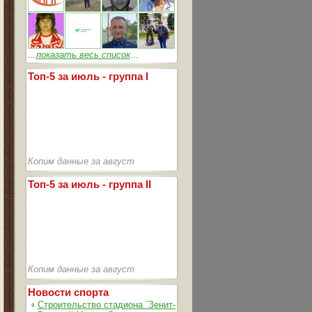
...
показать весь список
...
Топ-5 за июль - группа I
Копим данные за август
Топ-5 за июль - группа II
Копим данные за август
Новости спорта
▫
Строительство стадиона `Зенит-Арена` идет согласно графика