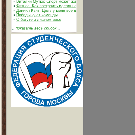
▫
Виталий Мутко: Спорт может жить без допинга
▫
Фитнес. Как построить идеальное тело
▫
Даниил Квят: Цель у меня всегда одна – выжимать из себя и 
▫
Победы куют команды
▫
О батуте и лишнем весе
...
показать весь список
...