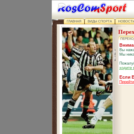
ГЛАВНАЯ
ВИДЫ СПОРТА
НОВОСТИ
Перех
ПЕРЕХО
Внима
Вы нажа
Мы ника
Пожалуй
ходите 
Если В
Перейти