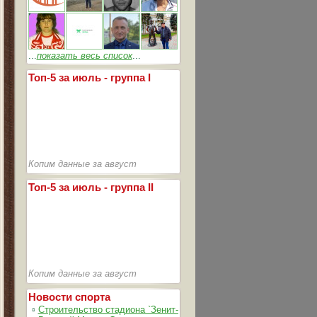
...
показать весь список
...
Топ-5 за июль - группа I
Копим данные за август
Топ-5 за июль - группа II
Копим данные за август
Новости спорта
▫
Строительство стадиона `Зенит-Арена` идет согласно графика