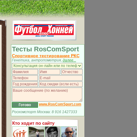
Тесты RosComSport
Спортивное тестирование РКС
Генетика, антропометрия,
далее...
www.RosComSport.com
Роскомспорт Москва: 8 916 1427333
Кто ходит по сайту