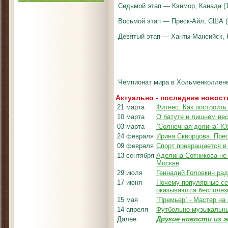
Седьмой этап — Кэнмор, Канада (
Восьмой этап — Преск-Айл, США (
Девятый этап — Ханты-Мансийск, Р
Чемпионат мира в Хольменколлене 
Актуально - последние новост
21 марта
Фитнес. Как построить
10 марта
О батуте и лишнем ве
03 марта
`Солнечная долина` Ю
24 февраля
Ирина Скворцова. Пре
09 февраля
Спорт превращается в
13 сентября
Аделина Сотникова не 
Москве
29 июля
Геннадий Головкин рад
17 июня
Почему популярные се
оказываются бесполе
15 мая
`Премьер` - Мастер на 
14 апреля
Футбольно-музыкальны
Далее
Другие новости из э