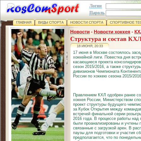
Логин
Пароль
ГЛАВНАЯ
ВИДЫ СПОРТА
НОВОСТИ СПОРТА
СПОРТИВНОЕ ТЕ
Новости
-
Новости хоккея
-
КХ
Структура и состав КХЛ
18 ИЮНЯ, 20:33
17 июня в Москве состоялось зас
хоккейной лиги. Повестка дня встр
касающиеся проекта консолидиров
сезон 2015/2016, а также структур
дивизионов Чемпионата Континент
России по хоккею сезона 2015/2016
Правлением КХЛ одобрен ранее с
хоккея России, Министерством спо
проект структуры будущего чемпио
за Кубок Открытия между команд
встречей финальной серии розыгры
2016 года. В процессе работы над
были проанализированы и учтены п
связанные с загрузкой арен. В ра
паузы для подготовки и участия сб
предполагается, что по понедельн