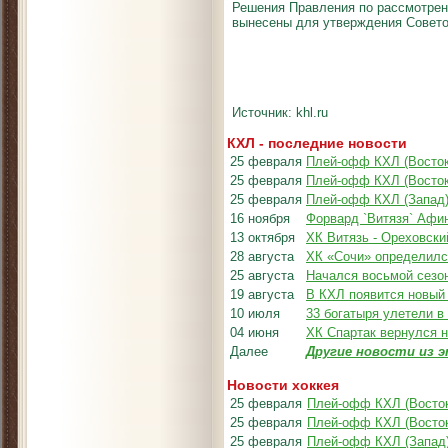
Решения Правления по рассмотрен
вынесены для утверждения Совето
Источник: khl.ru
КХЛ - последние новости
25 февраля
Плей-офф КХЛ (Восток
25 февраля
Плей-офф КХЛ (Восток
25 февраля
Плей-офф КХЛ (Запад
16 ноября
Форвард `Витязя` Афи
13 октября
ХК Витязь - Ореховски
28 августа
ХК «Сочи» определилс
25 августа
Начался восьмой сезо
19 августа
В КХЛ появится новый
10 июля
33 богатыря улетели в
04 июня
ХК Спартак вернулся 
Далее
Другие новости из э
Новости хоккея
25 февраля
Плей-офф КХЛ (Восток
25 февраля
Плей-офф КХЛ (Восток
25 февраля
Плей-офф КХЛ (Запад