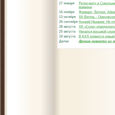
27 января
Ретро-матч в Сокольни
времени
16 ноября
Форвард `Витязя` Афи
13 октября
ХК Витязь - Ореховски
26 сентября
Андрей Назаров: Не пл
28 августа
ХК «Сочи» определилс
25 августа
Начался восьмой сезо
19 августа
В КХЛ появится новый
Далее
Другие новости из э