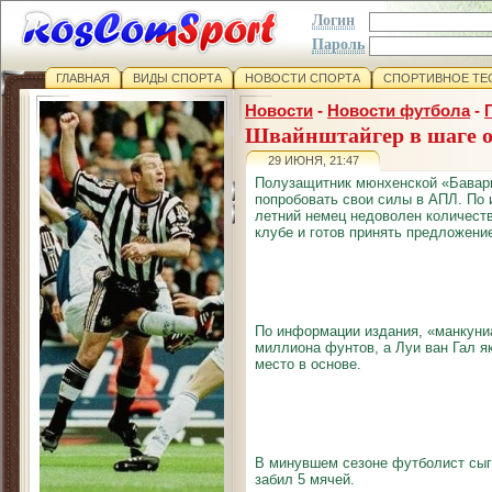
Логин
Пароль
ГЛАВНАЯ
ВИДЫ СПОРТА
НОВОСТИ СПОРТА
СПОРТИВНОЕ ТЕ
Новости
-
Новости футбола
-
Швайнштайгер в шаге 
29 ИЮНЯ, 21:47
Полузащитник мюнхенской «Бавар
попробовать свои силы в АПЛ. По 
летний немец недоволен количест
клубе и готов принять предложен
По информации издания, «манкуниа
миллиона фунтов, а Луи ван Гал 
место в основе.
В минувшем сезоне футболист сыг
забил 5 мячей.