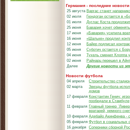
Германия - последние новости
25 августа
Варгас станет напарни
02 июля
Гюндоган остается в «Б
01 июля
Дуглас Коста продолжит
25 июня
Бавария хочет обменят
17 июня
«Бавария» усилила вра
16 июня
«Шальке» продлил контр
12 июня
Байер подписал контра
05 июня
Суботич остается с Бор
04 июня
Тухель сменил Клоппа 
02 июня
Райнарц перешел в Айн
Далее
Другие новости из эт
Новости футбола
04 апреля
Строительство стадион
02 марта
Звезды футбола испол
домов
17 февраля
Константин Генич: игр
пообедали в Стамбуле
11 февраля
Главный тренер `Ливер
вратарей, немного сне
10 февраля
Адебайо Акинфенва - 
05 февраля
Футбол в социальных 
16 декабря
Соперники сборной Рос