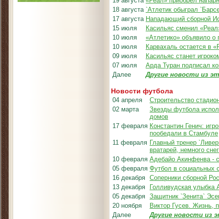
19 августа
«Реал» приобрел напарн
18 августа
`Атлетик обыграл `Барс
17 августа
Нападающий сборной Ис
15 июля
Касильяс сменил «Реал
10 июля
«Атлетико» объявило о 
10 июля
Карвахаль остается в «
09 июля
Касильяс станет игроко
07 июля
Арда Туран подписал ко
Далее
Другие новости из эт
Новости футбола
04 апреля
Строительство стадион
02 марта
Звезды футбола испол
домов
17 февраля
Константин Генич: игр
пообедали в Стамбуле
11 февраля
Главный тренер `Ливер
вратарей, немного сне
10 февраля
Адебайо Акинфенва - 
05 февраля
Футбол в социальных 
16 декабря
Соперники сборной Рос
13 декабря
Голливудская улыбка 
05 декабря
Защитник `Зенита` Эсе
20 ноября
Виктор Гусев. Жизнь, 
Далее
Другие новости из э