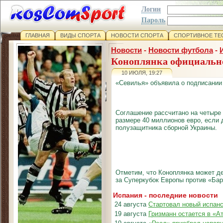
Логин
Пароль
ГЛАВНАЯ
ВИДЫ СПОРТА
НОВОСТИ СПОРТА
СПОРТИВНОЕ ТЕ
Новости
-
Новости футбола
-
Коноплянка официальн
10 ИЮЛЯ, 19:27
«Севилья» объявила о подписании 
Соглашение рассчитано на четыре 
размере 40 миллионов евро, если 
полузащитника сборной Украины.
Отметим, что Коноплянка может де
за Суперкубок Европы против «Ба
Испания - последние новости
24 августа
Стартовал новый испан
19 августа
Гризманн остается в «А