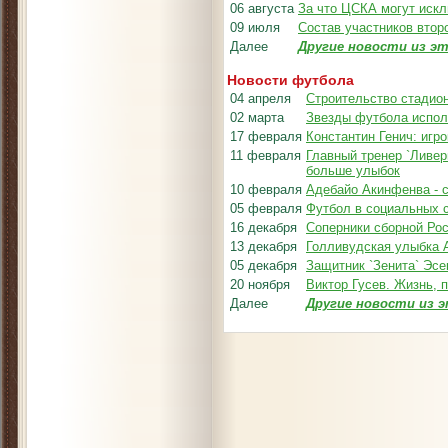
06 августа
За что ЦСКА могут искл
09 июля
Состав участников втор
Далее
Другие новости из эт
Новости футбола
04 апреля
Строительство стадион
02 марта
Звезды футбола испол
17 февраля
Константин Генич: игр
11 февраля
Главный тренер `Ливер
больше улыбок
10 февраля
Адебайо Акинфенва - 
05 февраля
Футбол в социальных 
16 декабря
Соперники сборной Рос
13 декабря
Голливудская улыбка 
05 декабря
Защитник `Зенита` Эсе
20 ноября
Виктор Гусев. Жизнь, 
Далее
Другие новости из э