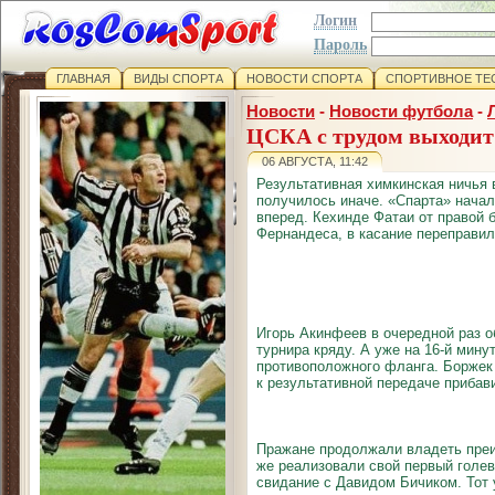
Логин
Пароль
ГЛАВНАЯ
ВИДЫ СПОРТА
НОВОСТИ СПОРТА
СПОРТИВНОЕ ТЕ
Новости
-
Новости футбола
-
ЦСКА с трудом выходит
06 АВГУСТА, 11:42
Результативная химкинская ничья 
получилось иначе. «Спарта» начал
вперед. Кехинде Фатаи от правой 
Фернандеса, в касание переправил
Игорь Акинфеев в очередной раз о
турнира кряду. А уже на 16-й мин
противоположного фланга. Боржек
к результативной передаче прибави
Пражане продолжали владеть пре
же реализовали свой первый голе
свидание с Давидом Бичиком. Тот 