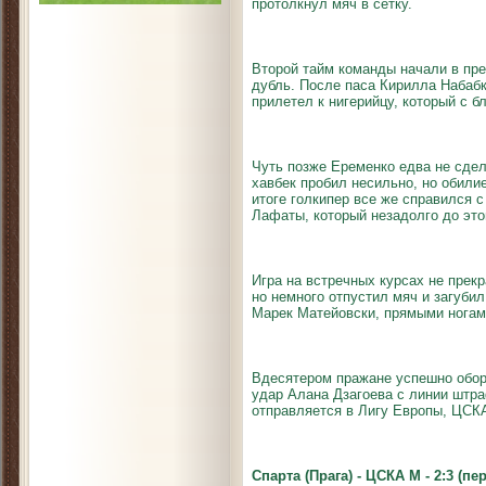
протолкнул мяч в сетку.
Второй тайм команды начали в пре
дубль. После паса Кирилла Набабки
прилетел к нигерийцу, который с б
Чуть позже Еременко едва не сдела
хавбек пробил несильно, но обилие
итоге голкипер все же справился 
Лафаты, который незадолго до это
Игра на встречных курсах не прек
но немного отпустил мяч и загуби
Марек Матейовски, прямыми ногам
Вдесятером пражане успешно оборо
удар Алана Дзагоева с линии штр
отправляется в Лигу Европы, ЦСК
Спарта (Прага) - ЦСКА М - 2:3 (пе