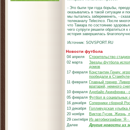
- Это были три года борьбы, прео
оказывались в такой ситуации и по
мы пытались забеременеть, - сказ
телеканалу Telecinco. После мног
что Тамара по состоянию здоровья
чего супруги решили обратиться к 
история завершилась благополучно
Источник: SOVSPORT.RU
Новости футбола
04 апреля
Строительство стадион
02 марта
Звезды футбола испол
домов
17 февраля
Константин Генич: игр
пообедали в Стамбуле
11 февраля
Главный тренер `Ливер
вратарей, немного сне
10 февраля
Адебайо Акинфенва - 
05 февраля
Футбол в социальных 
16 декабря
Соперники сборной Рос
13 декабря
Голливудская улыбка
20 ноября
Виктор Гусев. Жизнь,
29 сентября
Из автобиографии `Я -
Далее
Другие новости из э