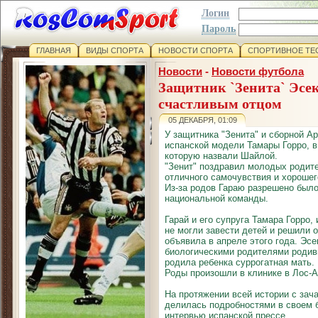
Логин
Пароль
ГЛАВНАЯ
ВИДЫ СПОРТА
НОВОСТИ СПОРТА
СПОРТИВНОЕ ТЕ
Новости
-
Новости футбола
Защитник `Зенита` Эсек
счастливым отцом
05 ДЕКАБРЯ, 01:09
У защитника "Зенита" и сборной Ар
испанской модели Тамары Горро, в
которую назвали Шайлой.
"Зенит" поздравил молодых родит
отличного самочувствия и хорошег
Из-за родов Гараю разрешено было
национальной команды.
Гарай и его супруга Тамара Горро
не могли завести детей и решили 
объявила в апреле этого года. Эс
биологическими родителями родив
родила ребенка суррогатная мать.
Роды произошли в клинике в Лос-А
На протяжении всей истории с зач
делилась подробностями в своем б
интервью испанской прессе.