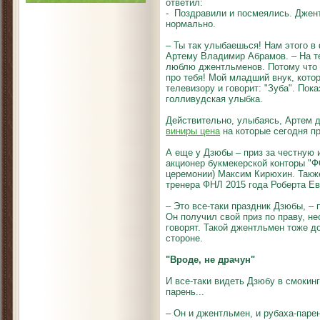
ответил:
- Поздравили и посмеялись. Джентл
нормально.
– Ты так улыбаешься! Нам этого в 
Артему Владимир Абрамов. – На те
люблю джентльменов. Потому что о
про тебя! Мой младший внук, котор
телевизору и говорит: "Зуба". Пок
голливудская улыбка.
Действительно, улыбаясь, Артем д
виниры цена
на которые сегодня п
А еще у Дзюбы – приз за честную 
акционер букмекерской конторы "
церемонии) Максим Кирюхин. Такж
тренера ФНЛ 2015 года Роберта Евд
– Это все-таки праздник Дзюбы, –
Он получил свой приз по праву, не
говорят. Такой джентльмен тоже д
стороне.
"Вроде, не драчун"
И все-таки видеть Дзюбу в смокинг
парень...
– Он и джентльмен, и рубаха-парен