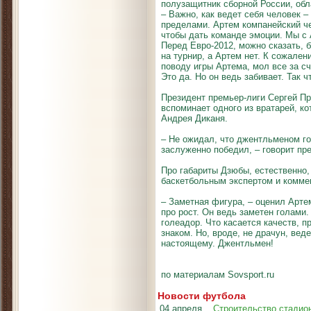
полузащитник сборной России, обл
– Важно, как ведет себя человек –
пределами. Артем компанейский че
чтобы дать команде эмоции. Мы с 
Перед Евро-2012, можно сказать, б
на турнир, а Артем нет. К сожален
поводу игры Артема, мол все за сч
Это да. Но он ведь забивает. Так 
Президент премьер-лиги Сергей Пр
вспоминает одного из вратарей, к
Андрея Диканя.
– Не ожидал, что джентльменом го
заслуженно победил, – говорит пре
Про габариты Дзюбы, естественно, 
баскетбольным экспертом и комм
– Заметная фигура, – оценил Арте
про рост. Он ведь заметен голами.
голеадор. Что касается качеств, п
знаком. Но, вроде, не драчун, вед
настоящему. Джентльмен!
по материалам Sovsport.ru
Новости футбола
04 апреля
Строительство стадион