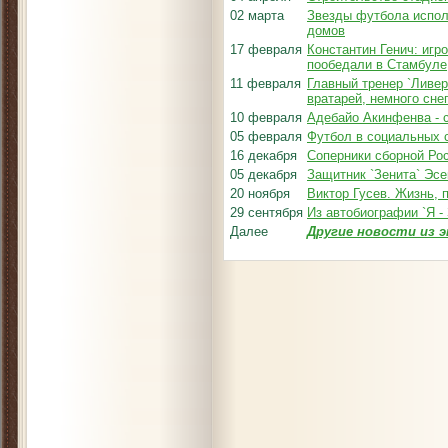
02 марта
Звезды футбола испол
домов
17 февраля
Константин Генич: игр
пообедали в Стамбуле
11 февраля
Главный тренер `Ливер
вратарей, немного сне
10 февраля
Адебайо Акинфенва - 
05 февраля
Футбол в социальных 
16 декабря
Соперники сборной Рос
05 декабря
Защитник `Зенита` Эс
20 ноября
Виктор Гусев. Жизнь,
29 сентября
Из автобиографии `Я -
Далее
Другие новости из э