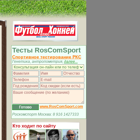
Тесты RosComSport
Спортивное тестирование РКС
Генетика, антропометрия,
далее...
www.RosComSport.com
Роскомспорт Москва: 8 916 1427333
Кто ходит по сайту