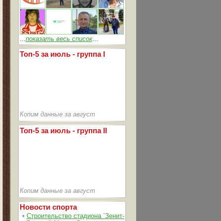
...
показать весь список
...
Топ-5 за июль - группа I
Копим данные за август
Топ-5 за июль - группа II
Копим данные за август
Новости спорта
▫
Строительство стадиона `Зенит-Арена` идет согласно графика