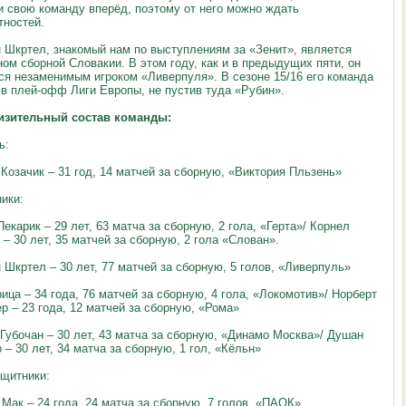
и свою команду вперёд, поэтому от него можно ждать
тностей.
 Шкртел, знакомый нам по выступлениям за «Зенит», является
ном сборной Словакии. В этом году, как и в предыдущих пяти, он
ся незаменимым игроком «Ливерпуля». В сезоне 15/16 его команда
в плей-офф Лиги Европы, не пустив туда «Рубин».
изительный состав команды:
ь:
Козачик – 31 год, 14 матчей за сборную, «Виктория Пльзень»
ики:
екарик – 29 лет, 63 матча за сборную, 2 гола, «Герта»/ Корнел
 – 30 лет, 35 матчей за сборную, 2 гола «Слован».
 Шкртел – 30 лет, 77 матчей за сборную, 5 голов, «Ливерпуль»
ица – 34 года, 76 матчей за сборную, 4 гола, «Локомотив»/ Норберт
р – 23 года, 12 матчей за сборную, «Рома»
Губочан – 30 лет, 43 матча за сборную, «Динамо Москва»/ Душан
 – 30 лет, 34 матча за сборную, 1 гол, «Кёльн»
щитники:
 Мак – 24 года, 24 матча за сборную, 7 голов, «ПАОК»