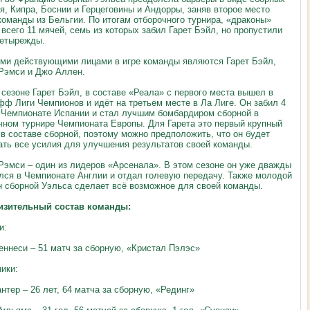
я, Кипра, Боснии и Герцеговины и Андорры, заняв второе место
команды из Бельгии. По итогам отборочного турнира, «драконы»
 всего 11 мячей, семь из которых забил Гарет Бэйл, но пропустили
етырежды.
ми действующими лицами в игре команды являются Гарет Бэйл,
Рэмси и Джо Аллен.
 сезоне Гарет Бэйл, в составе «Реала» с первого места вышел в
фф Лиги Чемпионов и идёт на третьем месте в Ла Лиге. Он забил 4
 Чемпионате Испании и стал лучшим бомбардиром сборной в
чном турнире Чемпионата Европы. Для Гарета это первый крупный
 в составе сборной, поэтому можно предположить, что он будет
ать все усилия для улучшения результатов своей команды.
Рэмси – один из лидеров «Арсенала». В этом сезоне он уже дважды
лся в Чемпионате Англии и отдал голевую передачу. Также молодой
н сборной Уэльса сделает всё возможное для своей команды.
изительный состав команды:
и:
еннеси – 51 матч за сборную, «Кристал Пэлэс»
ики:
антер – 26 лет, 64 матча за сборную, «Рединг»