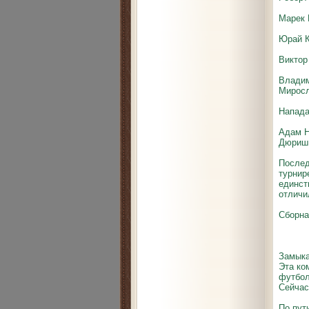
Марек 
Юрай К
Виктор
Владим
Миросл
Напад
Адам Н
Дюриш 
Послед
турнир
единст
отличи
Сборна
Сбо
Замыка
Эта ко
футбол
Сейчас
По пут