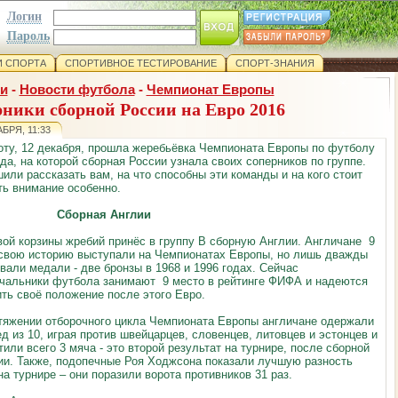
Логин
Пароль
 СПОРТА
СПОРТИВНОЕ ТЕСТИРОВАНИЕ
СПОРТ-ЗНАНИЯ
и
-
Новости футбола
-
Чемпионат Европы
ники сборной России на Евро 2016
АБРЯ, 11:33
оту, 12 декабря, прошла жеребьёвка Чемпионата Европы по футболу
ода, на которой сборная России узнала своих соперников по группе.
или рассказать вам, на что способны эти команды и на кого стоит
ть внимание особенно.
Сборная Англии
вой корзины жребий принёс в группу
B
сборную Англии. Англичане 9
 свою историю выступали на Чемпионатах Европы, но лишь дважды
вали медали - две бронзы в 1968 и 1996 годах. Сейчас
чальники футбола занимают 9 место в рейтинге ФИФА и надеются
ть своё положение после этого Евро.
тяжении отборочного цикла Чемпионата Европы англичане одержали
ед из 10, играя против швейцарцев, словенцев, литовцев и эстонцев и
тили всего 3 мяча - это второй результат на турнире, после сборной
и. Также, подопечные Роя Ходжсона показали лучшую разность
на турнире – они поразили ворота противников 31 раз.