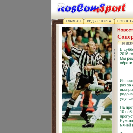
ГЛАВНАЯ
ВИДЫ СПОРТА
НОВОСТИ
Новост
Сопер
16 ДЕК
В субб
2016 г
Мы реш
обрати
Из пер
раз за
выигры
родона
улучши
На про
10 поб
пропус
Румыни
мячей 