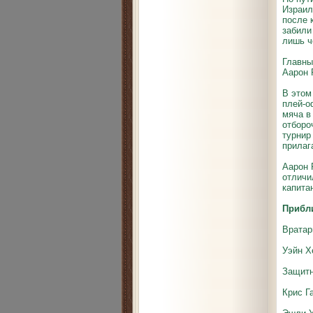
Израил
после 
забили
лишь ч
Главны
Аарон 
В этом
плей-о
мяча в
отборо
турнир
прилаг
Аарон 
отличи
капита
Прибл
Вратар
Уэйн Х
Защитн
Крис Г