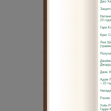
Джо Ха
Защитн
Натани
23 год
Гари К
Крис С
Люк Шо
(травм
Полуза
Джеймс
Джорда
Джек У
Адам Л
– 22 го
Напад
Рахим 
Уэйн Р
Гарри К