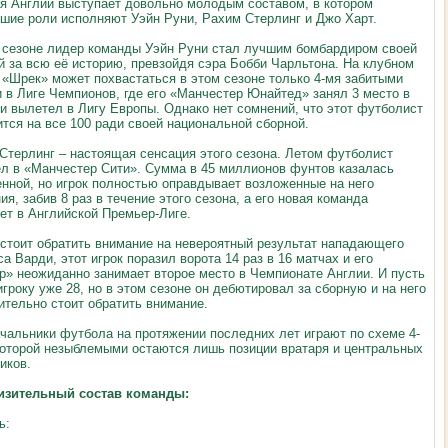
я Англии выступает довольно молодым составом, в котором
шие роли исполняют Уэйн Руни, Рахим Стерлинг и Джо Харт.
 сезоне лидер команды Уэйн Руни стал лучшим бомбардиром своей
й за всю её историю, превзойдя сэра Бобби Чарльтона. На клубном
 «Шрек» может похвастаться в этом сезоне только 4-мя забитыми
 в Лиге Чемпионов, где его «Манчестер Юнайтед» занял 3 место в
 и вылетел в Лигу Европы. Однако нет сомнений, что этот футболист
тся на все 100 ради своей национальной сборной.
Стерлинг – настоящая сенсация этого сезона. Летом футболист
л в «Манчестер Сити». Сумма в 45 миллионов фунтов казалась
нной, но игрок полностью оправдывает возложенные на него
я, забив 8 раз в течение этого сезона, а его новая команда
ет в Английской Премьер-Лиге.
 стоит обратить внимание на невероятный результат нападающего
а Варди, этот игрок поразил ворота 14 раз в 16 матчах и его
р» неожиданно занимает второе место в Чемпионате Англии. И пусть
игроку уже 28, но в этом сезоне он дебютировал за сборную и на него
ительно стоит обратить внимание.
чальники футбола на протяжении последних лет играют по схеме 4-
 которой незыблемыми остаются лишь позиции вратаря и центральных
иков.
изительный состав команды:
ь: