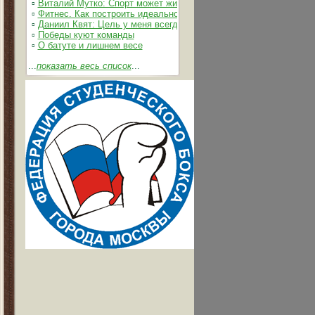
▫
Виталий Мутко: Спорт может жить без допинга
▫
Фитнес. Как построить идеальное тело
▫
Даниил Квят: Цель у меня всегда одна – выжимать из себя и 
▫
Победы куют команды
▫
О батуте и лишнем весе
...
показать весь список
...