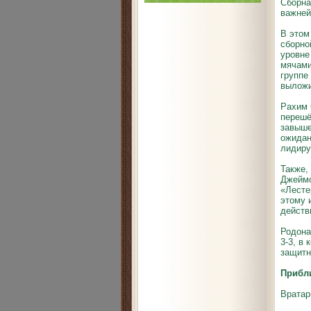
Сборна
важней
В этом
сборно
уровне
мячами
группе
выложи
Рахим 
перешё
завыше
ожидани
лидиру
Также,
Джеймс
«Лесте
этому 
действ
Родона
3-3, в
защитн
Прибл
Вратар