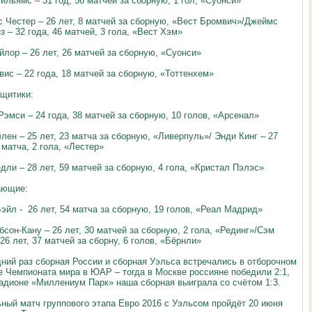
ильямс – 31 год, 56 матчей за сборную, 1 гол, «Суонси»
 Честер – 26 лет, 8 матчей за сборную, «Вест Бромвич»/Джеймс
з – 32 года, 46 матчей, 3 гола, «Вест Хэм»
йлор – 26 лет, 26 матчей за сборную, «Суонси»
вис – 22 года, 18 матчей за сборную, «Тоттенхем»
щитики:
Рэмси – 24 года, 38 матчей за сборную, 10 голов, «Арсенал»
лен – 25 лет, 23 матча за сборную, «Ливерпуль»/ Энди Кинг – 27
 матча, 2 гола, «Лестер»
дли – 28 лет, 59 матчей за сборную, 4 гола, «Кристал Пэлэс»
ающие:
Бэйл - 26 лет, 54 матча за сборную, 19 голов, «Реал Мадрид»
бсон-Кану – 26 лет, 30 матчей за сборную, 2 гола, «Рединг»/Сэм
26 лет, 37 матчей за сборну, 6 голов, «Бёрнли»
ний раз сборная России и сборная Уэльса встречались в отборочном
е Чемпионата мира в ЮАР – тогда в Москве россияне победили 2:1,
тадионе «Миллениум Парк» наша сборная выиграла со счётом 1:3.
ный матч группового этапа Евро 2016 с Уэльсом пройдёт 20 июня