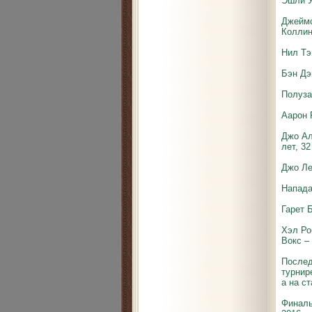
Эшли У
Джеймс
Коллин
Нил Тэ
Бэн Дэ
Полуза
Аарон 
Джо Ал
лет, 32
Джо Ле
Напад
Гарет 
Хэл Ро
Вокс – 
Послед
турнир
а на с
Финаль