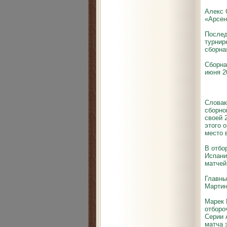
Алекс 
«Арсен
Послед
турнир
сборна
Сборна
июня 2
Сбо
Словак
сборно
своей 
этого 
место 
В отбо
Испани
матчей
Главны
Мартин
Марек 
отборо
Серии 
матча 