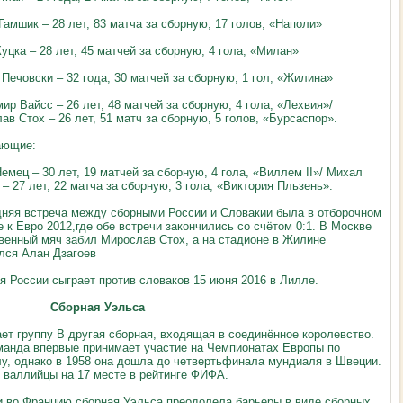
Гамшик – 28 лет, 83 матча за сборную, 17 голов, «Наполи»
уцка – 28 лет, 45 матчей за сборную, 4 гола, «Милан»
 Печовски – 32 года, 30 матчей за сборную, 1 гол, «Жилина»
ир Вайсс – 26 лет, 48 матчей за сборную, 4 гола, «Лехвия»/
ав Стох – 26 лет, 51 матч за сборную, 5 голов, «Бурсаспор».
ающие:
емец – 30 лет, 19 матчей за сборную, 4 гола, «Виллем
II
»/ Михал
– 27 лет, 22 матча за сборную, 3 гола, «Виктория Пльзень».
няя встреча между сборными России и Словакии была в отборочном
е к Евро 2012,где обе встречи закончились со счётом 0:1. В Москве
венный мяч забил Мирослав Стох, а на стадионе в Жилине
лся Алан Дзагоев
я России сыграет против словаков 15 июня 2016 в Лилле.
рная Уэльса
ет группу
B
другая сборная, входящая в соединённое королевство.
манда впервые принимает участие на Чемпионатах Европы по
у, однако в 1958 она дошла до четвертьфинала мундиаля в Швеции.
 валлийцы на 17 месте в рейтинге ФИФА.
и во Францию сборная Уэльса преодолела барьеры в виде сборных