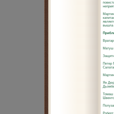
повест
неприя
Мартин
капита
являет
вышла 
Прибл
Вратар
Матуш 
Защитн
Петер П
Салата
Мартин
Ян Дюр
Дьомбе
Томаш 
Швенто
Полуза
Роберт