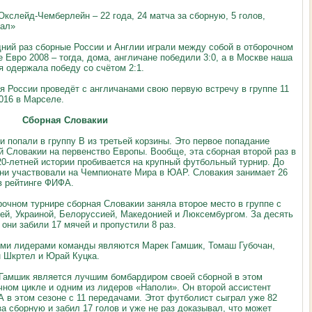
Окслейд-Чемберлейн – 22 года, 24 матча за сборную, 5 голов,
ал»
ний раз сборные России и Англии играли между собой в отборочном
е Евро 2008 – тогда, дома, англичане победили 3:0, а в Москве наша
я одержала победу со счётом 2:1.
я России проведёт с англичанами свою первую встречу в группе 11
016 в Марселе.
рная Словакии
и попали в группу
B
из третьей корзины. Это первое попадание
й Словакии на первенство Европы. Вообще, эта сборная второй раз в
20-летней истории пробивается на крупный футбольный турнир. До
они участвовали на Чемпионате Мира в ЮАР. Словакия занимает 26
в рейтинге ФИФА.
рочном турнире сборная Словакии заняла второе место в группе с
ей, Украиной, Белоруссией, Македонией и Люксембургом. За десять
 они забили 17 мячей и пропустили 8 раз.
ми лидерами команды являются Марек Гамшик, Томаш Губочан,
 Шкртел и Юрай Куцка.
Гамшик является лучшим бомбардиром своей сборной в этом
чном цикле и одним из лидеров «Наполи». Он второй ассистент
А в этом сезоне с 11 передачами. Этот футболист сыграл уже 82
за сборную и забил 17 голов и уже не раз доказывал, что может