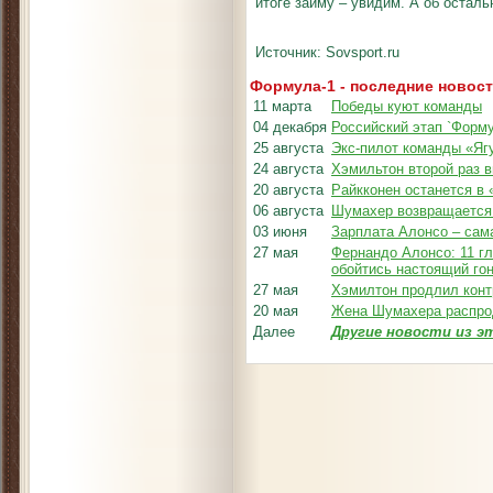
итоге займу – увидим. А об осталь
Источник: Sovsport.ru
Формула-1 - последние новос
11 марта
Победы куют команды
04 декабря
Российский этап `Форму
25 августа
Экс-пилот команды «Ягу
24 августа
Хэмильтон второй раз в
20 августа
Райкконен останется в 
06 августа
Шумахер возвращается
03 июня
Зарплата Алонсо – сам
27 мая
Фернандо Алонсо: 11 г
обойтись настоящий го
27 мая
Хэмилтон продлил конт
20 мая
Жена Шумахера распро
Далее
Другие новости из э