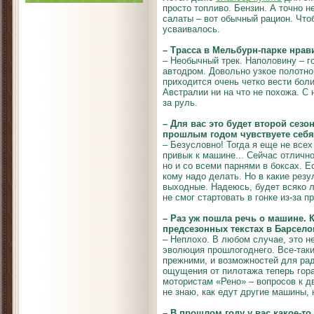
просто топливо. Бензин. А точно н
салаты – вот обычный рацион. Чтоб
усваивалось.
– Трасса в Мельбурн-парке нрав
– Необычный трек. Наполовину – г
автодром. Довольно узкое полотно,
приходится очень четко вести боли
Австралии ни на что не похожа. С 
за руль.
– Для вас это будет второй сезо
прошлым годом чувствуете себя
– Безусловно! Тогда я еще не всех
привык к машине... Сейчас отличн
но и со всеми парнями в боксах. Е
кому надо делать. Но в какие резу
выходные. Надеюсь, будет всяко л
не смог стартовать в гонке из-за 
– Раз уж пошла речь о машине. 
предсезонных текстах в Барсело
– Неплохо. В любом случае, это н
эволюция прошлогоднего. Все-таки
прежними, и возможностей для ра
ощущения от пилотажа теперь гор
мотористам «Рено» – вопросов к д
не знаю, как едут другие машины,
– В прошлом году у вас какое-т