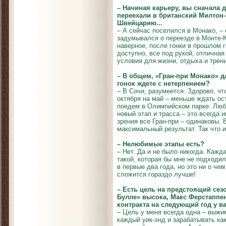
– Начиная карьеру, вы сначала 
переехали в британский Милтон-
Швейцарию...
– А сейчас поселился в Монако, – 
задумывался о переезде в Монте-К
наверное, после гонки в прошлом г
доступно, все под рукой, отличная 
условия для жизни, отдыха и трен
– В общем, «Гран-при Монако» д
гонок ждете с нетерпением?
– В Сочи, разумеется. Здорово, чт
октября на май – меньше ждать ос
поедем в Олимпийском парке. Люб
новый этап и трасса – это всегда 
зрения все Гран-при – одинаковы. 
максимальный результат. Так что и 
– Нелюбимые этапы есть?
– Нет. Да и не было никогда. Кажд
такой, которая бы мне не подходи
в первые два года, но это ни о чем
сложится гораздо лучше!
– Есть цель на предстоящий сез
Булле» высока, Макс Ферстаппен
контракта на следующий год у ва
– Цель у меня всегда одна – выжи
каждый уик-энд и зарабатывать ка