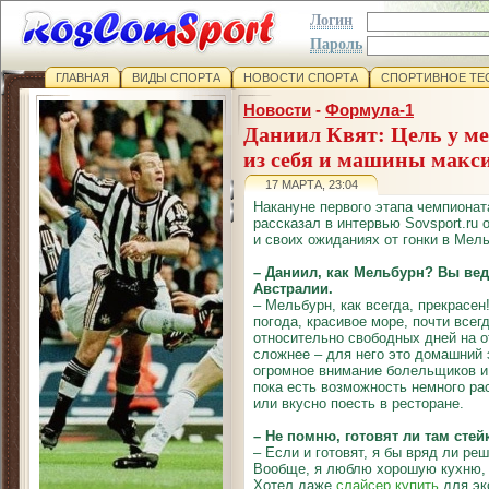
Логин
Пароль
ГЛАВНАЯ
ВИДЫ СПОРТА
НОВОСТИ СПОРТА
СПОРТИВНОЕ ТЕ
Новости
-
Формула-1
Даниил Квят: Цель у ме
из себя и машины макс
17 МАРТА, 23:04
Накануне первого этапа чемпионат
рассказал в интервью Sovsport.ru 
и своих ожиданиях от гонки в Мел
– Даниил, как Мельбурн? Вы вед
Австралии.
– Мельбурн, как всегда, прекрасен
погода, красивое море, почти всегд
относительно свободных дней на о
сложнее – для него это домашний э
огромное внимание болельщиков и 
пока есть возможность немного ра
или вкусно поесть в ресторане.
– Не помню, готовят ли там стейк
– Если и готовят, я бы вряд ли ре
Вообще, я люблю хорошую кухню, 
Хотел даже
слайсер купить
для эк