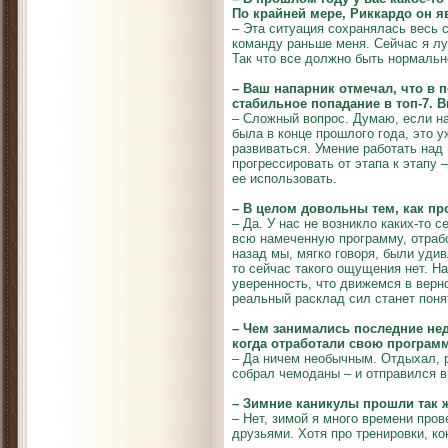
По крайней мере, Риккардо он 
– Эта ситуация сохранялась весь с
команду раньше меня. Сейчас я л
Так что все должно быть нормальн
– Ваш напарник отмечал, что в 
стабильное попадание в топ-7. 
– Сложный вопрос. Думаю, если на
была в конце прошлого года, это 
развиваться. Умение работать над
прогрессировать от этапа к этапу
ее использовать.
– В целом довольны тем, как пр
– Да. У нас не возникло каких-то 
всю намеченную программу, отраб
назад мы, мягко говоря, были уд
то сейчас такого ощущения нет. Н
уверенность, что движемся в верно
реальный расклад сил станет понят
– Чем занимались последние нед
когда отработали свою програм
– Да ничем необычным. Отдыхал, р
собрал чемоданы – и отправился 
– Зимние каникулы прошли так 
– Нет, зимой я много времени пров
друзьями. Хотя про тренировки, ко