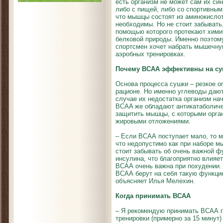
есть организм не может сам их син
либо с пищей, либо со спортивным 
что мышцы состоят из аминокислот
необходимы. Но не стоит забывать
помощью которого протекают химич
белковой природы. Именно поэтому
спортсмен хочет набрать мышечную
аэробных тренировках.
Почему BCAA эффективны на су
Основа процесса сушки – резкое о
рационе. Но именно углеводы дают
случае их недостатка организм на
BCAA же обладают антикатаболиче
защитить мышцы, с которыми орган
жировыми отложениями.
– Если ВСАА поступает мало, то 
что недопустимо как при наборе м
стоит забывать об очень важной 
инсулина, что благоприятно влияе
ВСАА очень важна при похудении.
ВСАА берут на себя такую функцию
объясняет Илья Мелехин.
Когда принимать BCAA
– Я рекомендую принимать ВСАА п
тренировки (примерно за 15 минут)