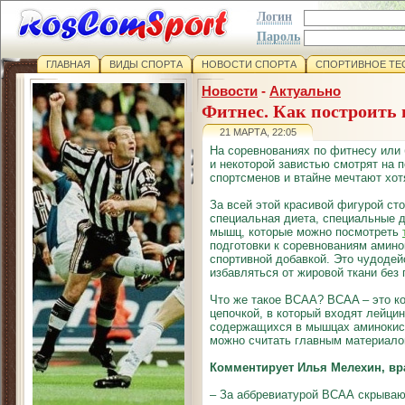
Логин
Пароль
ГЛАВНАЯ
ВИДЫ СПОРТА
НОВОСТИ СПОРТА
СПОРТИВНОЕ ТЕ
Новости
-
Актуально
Фитнес. Как построить 
21 МАРТА, 22:05
На соревнованиях по фитнесу или
и некоторой завистью смотрят на 
спортсменов и втайне мечтают хот
За всей этой красивой фигурой сто
специальная диета, специальные д
мышц, которые можно посмотреть
подготовки к соревнованиям амин
спортивной добавкой. Это чудодей
избавляться от жировой ткани без
Что же такое ВСАА? BCAA – это к
цепочкой, в который входят лейцин
содержащихся в мышцах аминокисл
можно считать главным материало
Комментирует Илья Мелехин, вр
– За аббревиатурой ВСАА скрываю