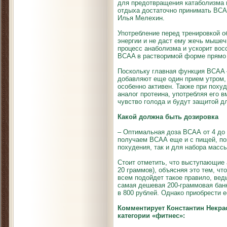
для предотвращения катаболизма 
отдыха достаточно принимать ВСА
Илья Мелехин.
Употребление перед тренировкой 
энергии и не даст ему жечь мышеч
процесс анаболизма и ускорит вос
BCAA в растворимой форме прямо 
Поскольку главная функция BCAA –
добавляют еще один прием утром,
особенно активен. Также при поху
аналог протеина, употребляя его 
чувство голода и будут защитой д
Какой должна быть дозировка
– Оптимальная доза ВСАА от 4 до 
получаем ВСАА еще и с пищей, поэ
похудения, так и для набора мас
Стоит отметить, что выступающие 
20 граммов), объясняя это тем, ч
всем подойдет такое правило, вед
самая дешевая 200-граммовая банк
в 800 рублей. Однако приобрести е
Комментирует Константин Некра
категории «фитнес»: