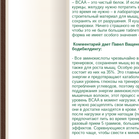
– BCAA – это чистый белок. И если
курицы, желудку нужно потратить 
это время не нужно – в лаборатор
строительный материал для мышц,
сохранять их от разрушения. Я ку
тренировки. Ничего страшного не б
чтобы это не были большие таблет
форма не имеет особого значения 
Комментарий дает Павел Ващен
бодибилдингу:
- Все аминокислоты чрезвычайно 
тренировок, сохранения мышц во в
также для роста мышц. Особую ро
состоит из них на 35%. Это главн
энергии и предотвращают катабол
сушки уровень глюкозы на трениро
потребления углеводов, поэтому 
поддержания энергии аминокислот
мышечных волокон, этот процесс 
уровень BCAA в момент нагрузки,
не нужно расщеплять свои мышечн
они в достатке находятся в крови
после нагрузки и утром натощак (п
предпочитают пить во время трени
разовый прием 5 граммов, большие
эффектов. Соревнующиеся атлеты в
просто чаще, чтобы свести к мини