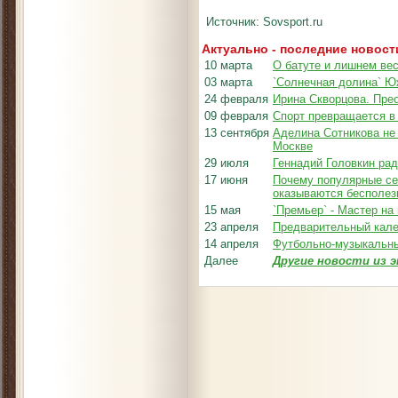
Источник: Sovsport.ru
Актуально - последние новост
10 марта
О батуте и лишнем ве
03 марта
`Солнечная долина` Ю
24 февраля
Ирина Скворцова. Пре
09 февраля
Спорт превращается в
13 сентября
Аделина Сотникова не 
Москве
29 июля
Геннадий Головкин рад
17 июня
Почему популярные се
оказываются бесполе
15 мая
`Премьер` - Мастер на 
23 апреля
Предварительный кале
14 апреля
Футбольно-музыкальны
Далее
Другие новости из э