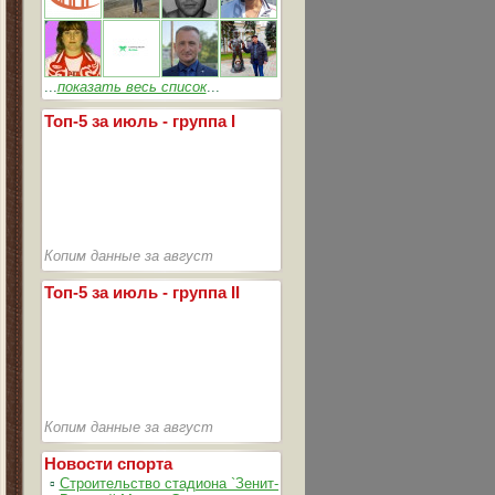
...
показать весь список
...
Топ-5 за июль - группа I
Копим данные за август
Топ-5 за июль - группа II
Копим данные за август
Новости спорта
▫
Строительство стадиона `Зенит-Арена` идет согласно графика