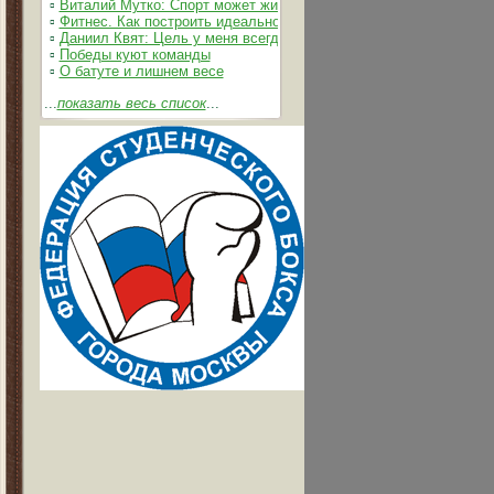
▫
Виталий Мутко: Спорт может жить без допинга
▫
Фитнес. Как построить идеальное тело
▫
Даниил Квят: Цель у меня всегда одна – выжимать из себя и 
▫
Победы куют команды
▫
О батуте и лишнем весе
...
показать весь список
...