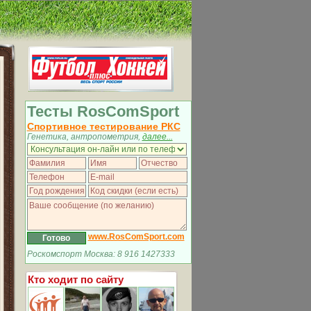
Тесты RosComSport
Спортивное тестирование РКС
Генетика, антропометрия,
далее...
www.RosComSport.com
Роскомспорт Москва: 8 916 1427333
Кто ходит по сайту