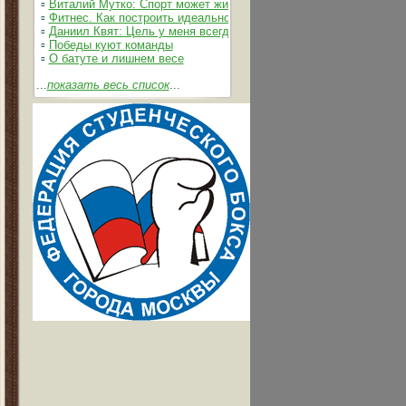
▫
Виталий Мутко: Спорт может жить без допинга
▫
Фитнес. Как построить идеальное тело
▫
Даниил Квят: Цель у меня всегда одна – выжимать из себя и 
▫
Победы куют команды
▫
О батуте и лишнем весе
...
показать весь список
...