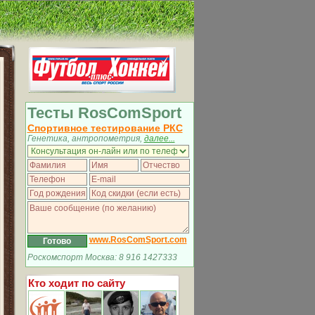
Тесты RosComSport
Спортивное тестирование РКС
Генетика, антропометрия,
далее...
www.RosComSport.com
Роскомспорт Москва: 8 916 1427333
Кто ходит по сайту