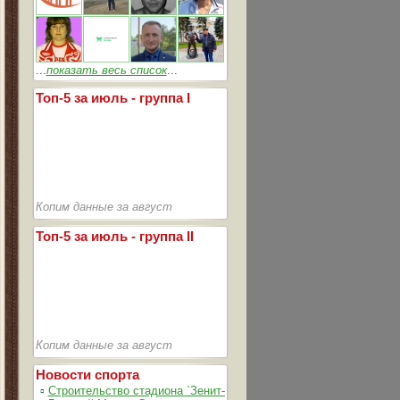
...
показать весь список
...
Топ-5 за июль - группа I
Копим данные за август
Топ-5 за июль - группа II
Копим данные за август
Новости спорта
▫
Строительство стадиона `Зенит-Арена` идет согласно графика