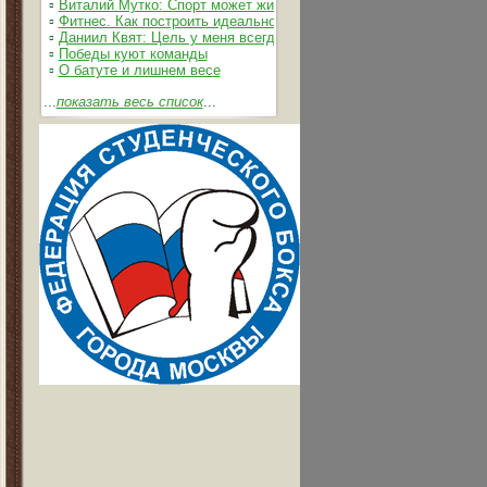
▫
Виталий Мутко: Спорт может жить без допинга
▫
Фитнес. Как построить идеальное тело
▫
Даниил Квят: Цель у меня всегда одна – выжимать из себя и 
▫
Победы куют команды
▫
О батуте и лишнем весе
...
показать весь список
...