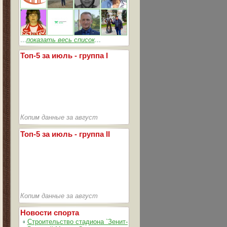
...
показать весь список
...
Топ-5 за июль - группа I
Копим данные за август
Топ-5 за июль - группа II
Копим данные за август
Новости спорта
▫
Строительство стадиона `Зенит-Арена` идет согласно графика