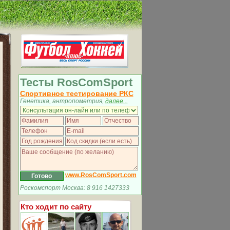
Тесты RosComSport
Спортивное тестирование РКС
Генетика, антропометрия,
далее...
www.RosComSport.com
Роскомспорт Москва: 8 916 1427333
Кто ходит по сайту