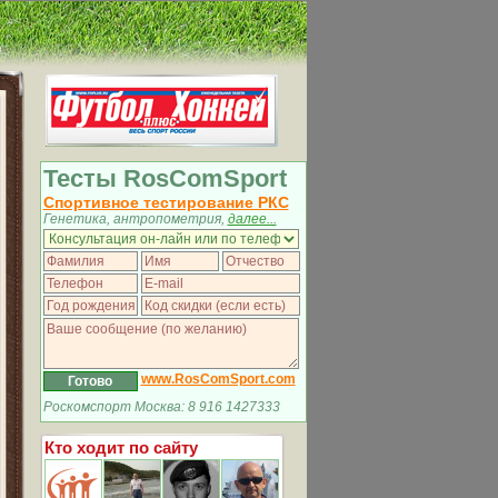
Тесты RosComSport
Спортивное тестирование РКС
Генетика, антропометрия,
далее...
www.RosComSport.com
Роскомспорт Москва: 8 916 1427333
Кто ходит по сайту