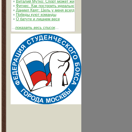
▫
Виталий Мутко: Спорт может жить без допинга
▫
Фитнес. Как построить идеальное тело
▫
Даниил Квят: Цель у меня всегда одна – выжимать из себя и 
▫
Победы куют команды
▫
О батуте и лишнем весе
...
показать весь список
...