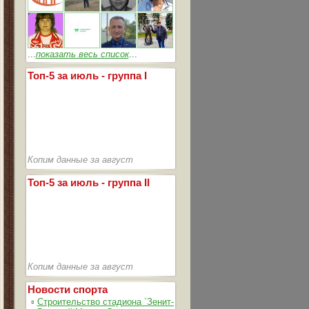
...
показать весь список
...
Топ-5 за июль - группа I
Копим данные за август
Топ-5 за июль - группа II
Копим данные за август
Новости спорта
▫
Строительство стадиона `Зенит-Арена` идет согласно графика