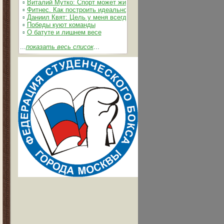
▫
Виталий Мутко: Спорт может жить без допинга
▫
Фитнес. Как построить идеальное тело
▫
Даниил Квят: Цель у меня всегда одна – выжимать из себя и 
▫
Победы куют команды
▫
О батуте и лишнем весе
...
показать весь список
...