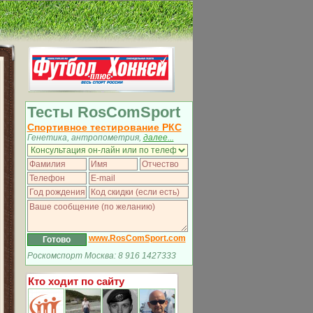
Тесты RosComSport
Спортивное тестирование РКС
Генетика, антропометрия,
далее...
www.RosComSport.com
Роскомспорт Москва: 8 916 1427333
Кто ходит по сайту