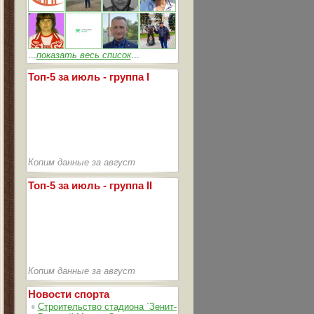
...
показать весь список
...
Топ-5 за июль - группа I
Копим данные за август
Топ-5 за июль - группа II
Копим данные за август
Новости спорта
▫
Строительство стадиона `Зенит-Арена` идет согласно графика