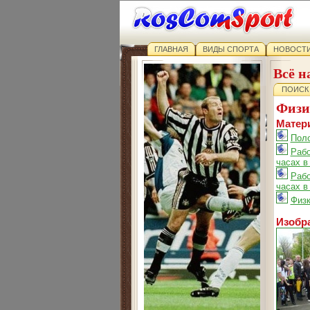
ГЛАВНАЯ
ВИДЫ СПОРТА
НОВОСТИ
Всё н
ПОИСК
Физи
Матери
Поло
Рабо
часах в
Рабо
часах в
Физк
Изобра