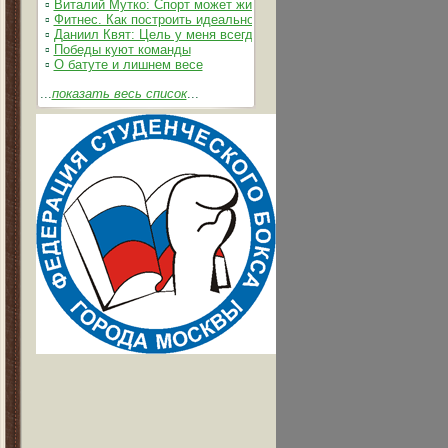
▫
Виталий Мутко: Спорт может жить без допинга
▫
Фитнес. Как построить идеальное тело
▫
Даниил Квят: Цель у меня всегда одна – выжимать из себя и 
▫
Победы куют команды
▫
О батуте и лишнем весе
...
показать весь список
...