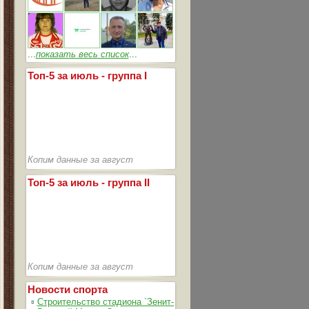
...
показать весь список
...
Топ-5 за июль - группа I
Копим данные за август
Топ-5 за июль - группа II
Копим данные за август
Новости спорта
▫
Строительство стадиона `Зенит-Арена` идет согласно графика