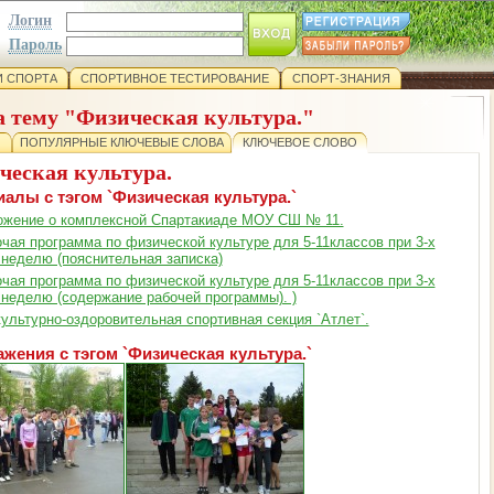
Логин
Пароль
 СПОРТА
СПОРТИВНОЕ ТЕСТИРОВАНИЕ
СПОРТ-ЗНАНИЯ
а тему "Физическая культура."
ПОПУЛЯРНЫЕ КЛЮЧЕВЫЕ СЛОВА
КЛЮЧЕВОЕ СЛОВО
ческая культура.
алы с тэгом `Физическая культура.`
жение о комплексной Спартакиаде МОУ СШ № 11.
чая программа по физической культуре для 5-11классов при 3-х
 неделю (пояснительная записка)
чая программа по физической культуре для 5-11классов при 3-х
 неделю (содержание рабочей программы). )
ультурно-оздоровительная спортивная секция `Атлет`.
жения с тэгом `Физическая культура.`