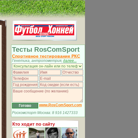
Тесты RosComSport
Спортивное тестирование РКС
Генетика, антропометрия,
далее...
www.RosComSport.com
Роскомспорт Москва: 8 916 1427333
Кто ходит по сайту