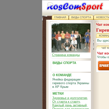
ГЛАВНАЯ
ВИДЫ СПОРТА
НОВОСТИ
Чат ко
Гире
КОМАН
Вы зде
ЧАТ 
Чат к
Страница команды
Чтобы о
ВИДЫ СПОРТА
О КОМАНДЕ
Ячейка федерации
гиревого спорта Украины
в АР Крым
МЕТКИ
Здоровье и долголетие
,
От старта к старту
,
Каждый день активный
,
Пример для подрожания
,