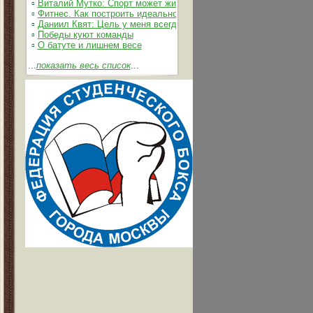
▫
Виталий Мутко: Спорт может жить без допинга
▫
Фитнес. Как построить идеальное тело
▫
Даниил Квят: Цель у меня всегда одна – выжимать из себя и 
▫
Победы куют команды
▫
О батуте и лишнем весе
...
показать весь список
...