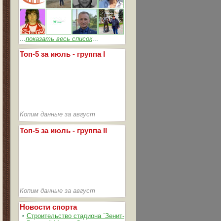
...
показать весь список
...
Топ-5 за июль - группа I
Копим данные за август
Топ-5 за июль - группа II
Копим данные за август
Новости спорта
▫
Строительство стадиона `Зенит-Арена` идет согласно графика