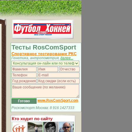
Тесты RosComSport
Спортивное тестирование РКС
Генетика, антропометрия,
далее...
www.RosComSport.com
Роскомспорт Москва: 8 916 1427333
Кто ходит по сайту