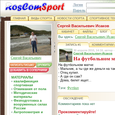
Логин
Пароль
ГЛАВНАЯ
ВИДЫ СПОРТА
НОВОСТИ СПОРТА
СПОРТИВНОЕ ТЕ
Сергей Васильевич Исаков
КАБИНЕТ
ФАЙЛЫ
БЛОГ
Вы здесь:
Сергей Васильевич Исак
ЗАПИСЬ #1
КОММЕНТАРИИ (
30 апреля 2010, 14:16, автор 
Сергей Васильевич Исаков
На футбольном м
Сергей Васильевич
На футбольном матче:
- Мальчик, а ты где же деньги на т
- Отец купил.
- А где он сам?
МАТЕРИАЛЫ
- Дома, билет ищет...
▫
квалификиция
спортивная
Тэги:
Футбол
▫
Отжимания от пола
▫
Методические
материалы
ОБСУЖДЕНИЕ
▫
Физподготовка а
Комментариев пока нет
вооруженных силах
России
Прокомментируйте!
▫
Антропометрия и