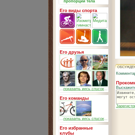
пропорции тела
Его виды спорта
Его друзья
ОБСУЖДЕ
Комментар
Прокомм
Выскажит
...
показать весь список
...
Его команды
Зарегистр
...
показать весь список
...
Его избранные
клубы