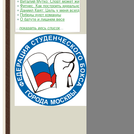
▫
Виталий Мутко: Спорт может жить без допинга
▫
Фитнес. Как построить идеальное тело
▫
Даниил Квят: Цель у меня всегда одна – выжимать из себя 
▫
Победы куют команды
▫
О батуте и лишнем весе
...
показать весь список
...