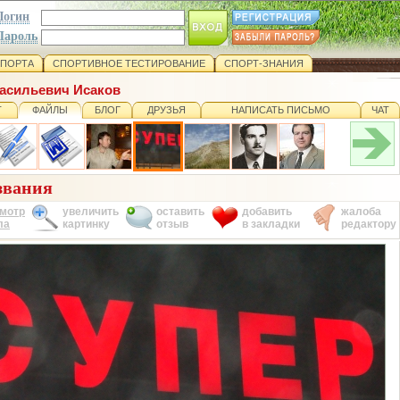
Логин
Пароль
СПОРТА
СПОРТИВНОЕ ТЕСТИРОВАНИЕ
СПОРТ-ЗНАНИЯ
Васильевич Исаков
Т
ФАЙЛЫ
БЛОГ
ДРУЗЬЯ
НАПИСАТЬ ПИСЬМО
ЧАТ
звания
мотр
увеличить
оставить
добавить
жалоба
ла
картинку
отзыв
в закладки
редактору