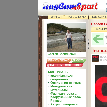
ГЛАВНАЯ
ВИДЫ СПОРТА
НОВОСТИ 
Сергей 
КАБИНЕ
Без на
Сергей Васильевич
прос
фай
МАТЕРИАЛЫ
▫
квалификиция
спортивная
▫
Отжимания от пола
▫
Методические
материалы
▫
Физподготовка а
вооруженных силах
России
▫
Антропометрия и