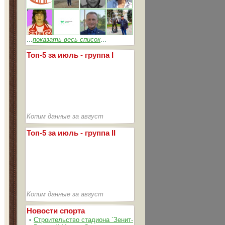
...
показать весь список
...
Топ-5 за июль - группа I
Копим данные за август
Топ-5 за июль - группа II
Копим данные за август
Новости спорта
▫
Строительство стадиона `Зенит-Арена` идет согласно график