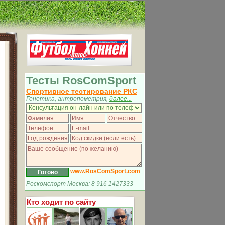
Тесты RosComSport
Спортивное тестирование РКС
Генетика, антропометрия,
далее...
www.RosComSport.com
Роскомспорт Москва: 8 916 1427333
Кто ходит по сайту