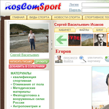
Логин
Пароль
ГЛАВНАЯ
ВИДЫ СПОРТА
НОВОСТИ СПОРТА
СПОРТИВНОЕ ТЕ
Сергей Васильевич Исаков
КАБИНЕТ
ФАЙЛЫ
БЛОГ
Егоров
Сергей Васильевич
просмотр
увеличить
файла
картинку
МАТЕРИАЛЫ
▫
квалификиция
спортивная
▫
Отжимания от пола
▫
Методические
материалы
▫
Физподготовка а
вооруженных силах
России
▫
Антропометрия и